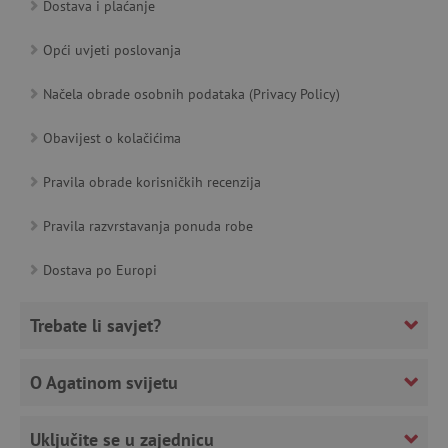
Dostava i plaćanje
product_filter_remember
www.agatinsvijet.hr
Opći uvjeti poslovanja
PHPSESSID
Načela obrade osobnih podataka (Privacy Policy)
PHP.net
www.agatinsvijet.hr
Obavijest o kolačićima
Pravila obrade korisničkih recenzija
_lb
.agatinsvijet.hr
Pravila razvrstavanja ponuda robe
Dostava po Europi
__cf_bm
Cloudflare Inc.
.onesignal.com
Trebate li savjet?
O Agatinom svijetu
Uključite se u zajednicu