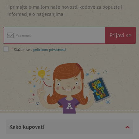
i primajte e-mailom naše novosti, kodove za popuste i
informacije o natjecanjima
featureFlagIdentifier
www.agatinsvijet.hr
Googleovu politiku privatnosti
Prijavi se
lastVisitedProduct
www.agatinsvijet.hr
*
Slažem se s
politikom privatnosti
.
_lb_ccc
.agatinsvijet.hr
Kako kupovati
featureFlagCheckoutExperimentVariant
www.agatinsvijet.hr