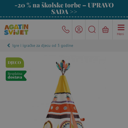
-20 % na školske torbe – UPRAVO
SADA >>
Meni
Igre i igračke za djecu od 3 godine
DJECO
Besplatna
dostava