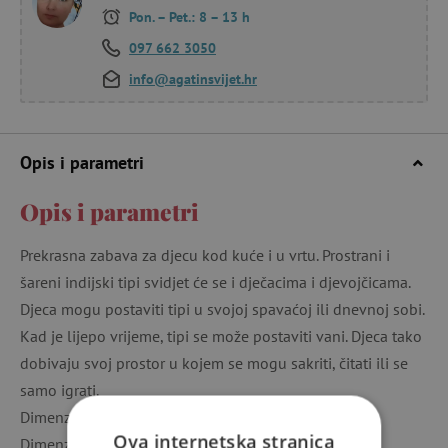
Pon. – Pet.: 8 – 13 h
097 662 3050
info@agatinsvijet.hr
Opis i parametri
Opis i parametri
Prekrasna zabava za djecu kod kuće i u vrtu. Prostrani i
šareni indijski tipi svidjet će se i dječacima i djevojčicama.
Djeca mogu postaviti tipi u svojoj spavaćoj ili dnevnoj sobi.
Kad je lijepo vrijeme, tipi se može postaviti vani. Djeca tako
dobivaju svoj prostor u kojem se mogu sakriti, čitati ili se
samo igrati.
Dimenzije tipija su: promjer 110 cm x visina 164 cm.
Ova internetska stranica
Dimenzije paketa su 47 x 35 x 7,5 cm.