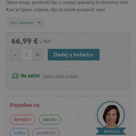
Djeca mogu postaviti tipi u svojoj spavaćoj ili dnevnoj sobi.
Kad je lijepo vrijeme, tipi se može postaviti vani.
Opis i parametri
66,99 €
s PDV
-
+
Dodaj u košaricu
Na zalihi
Cijene i način dostave
Pogodno za:
djevojčici
dječaku
Kristýna
maštu
predškolci