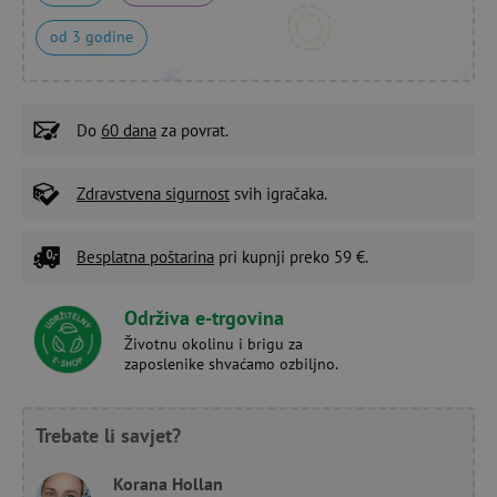
od 3 godine
Do
60 dana
za povrat.
Zdravstvena sigurnost
svih igračaka.
Besplatna poštarina
pri kupnji preko 59 €.
Održiva e-trgovina
Životnu okolinu i brigu za
zaposlenike shvaćamo ozbiljno.
Trebate li savjet?
Korana Hollan