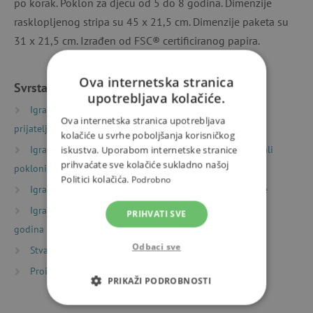
po korak. Poklon za djecu od 5 do 8 godina. Dimenzije
rasklopljenog stripa su 45 x 21,5 cm. Dimenzije paketa su
31 x 21,5 cm. Izrađen od FSC® certificiranog papira.
Ova internetska stranica
Svrstano u kategorije
upotrebljava kolačiće.
Igračke prema vrsti
Sitni pokloni
Darovi za
Ova internetska stranica upotrebljava
prijatelje
kolačiće u svrhe poboljšanja korisničkog
Igračke prema vrsti
Dekoracije za dječju sobu i mali
iskustva. Uporabom internetske stranice
prihvaćate sve kolačiće sukladno našoj
pokloni
Politici kolačića.
Podrobno
Igračke prema starosti
Igre i igračke za predškolce
Igračke prema starosti
Igre i igračke za djecu od 6
PRIHVATI SVE
godina
Odbaci sve
Stvaranje
Naljepnice
Proizvođači
Djeco
PRIKAŽI PODROBNOSTI
NUŽNO POTREBNI KOLAČIĆI