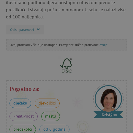
ilustriranu podlogu djeca postupno olovkom prenose
preslikače i stvaraju priču s mornarom. U setu se nalazi više
od 100 naljepnica.
Opis i parametri
Ovaj proizvod više nije dostupan. Provjerite slične proizvode
ovdje
.
Pogodno za:
dječaku
djevojčici
Kristýna
kreativnost
maštu
predškolci
od 6 godina