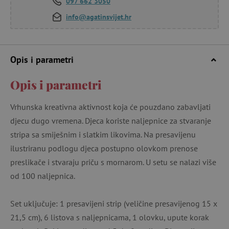
097 662 3050
info@agatinsvijet.hr
Opis i parametri
Opis i parametri
Vrhunska kreativna aktivnost koja će pouzdano zabavljati
djecu dugo vremena. Djeca koriste naljepnice za stvaranje
stripa sa smiješnim i slatkim likovima. Na presavijenu
ilustriranu podlogu djeca postupno olovkom prenose
preslikače i stvaraju priču s mornarom. U setu se nalazi više
od 100 naljepnica.
Set uključuje: 1 presavijeni strip (veličine presavijenog 15 x
21,5 cm), 6 listova s ​​naljepnicama, 1 olovku, upute korak