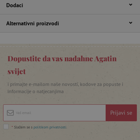
Dodaci
Alternativni proizvodi
Dopustite da vas nadahne Agatin
featureFlagIdentifier
www.agatinsvijet.hr
Googleovu politiku privatnosti
svijet
lastVisitedProduct
www.agatinsvijet.hr
i primajte e-mailom naše novosti, kodove za popuste i
informacije o natjecanjima
_lb_ccc
.agatinsvijet.hr
Prijavi se
*
Slažem se s
politikom privatnosti
.