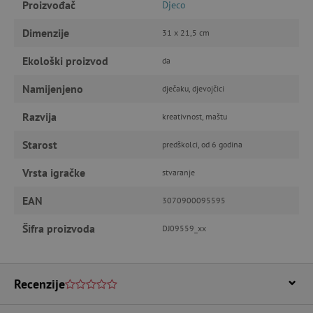
Proizvođač
Djeco
IZVEDBA
CILJANOST
Dimenzije
31 x 21,5 cm
Ekološki proizvod
da
FUNKCIONALNOST
Namijenjeno
dječaku, djevojčici
Razvija
kreativnost, maštu
Nužno potrebni kolačići
Izvedba
Starost
predškolci, od 6 godina
Ciljanost
Funkcionalnost
Vrsta igračke
stvaranje
Nužno potrebni kolačići omogućavaju osnovnu
funkcionalnost internetske stranice, kao što su
npr. upis korisnika na stranici te uređivanje
EAN
3070900095595
računa. Internetsku stranicu ne možete
odgovarajuće upotrebljavati bez nužno
Šifra proizvoda
DJ09559_xx
potrebnih kolačića.
Pružatelj usluga
/
Ime
Domena
Recenzije
CookieScriptConsent
CookieScript
www.agatinsvijet.hr