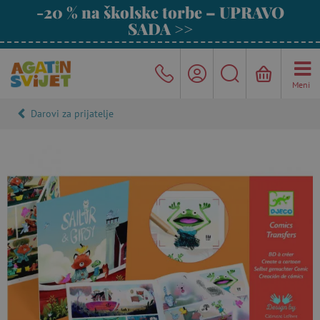
-20 % na školske torbe – UPRAVO
SADA >>
Meni
Darovi za prijatelje