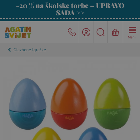
-20 % na školske torbe – UPRAVO
SADA >>
Meni
Glazbene igračke