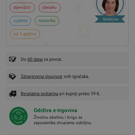
djevojčici
dječaku
Kristýna
osjetila
motoriku
od 2 godine
Do
60 dana
za povrat.
Zdravstvena sigurnost
svih igračaka.
Besplatna poštarina
pri kupnji preko 59 €.
Održiva e-trgovina
Životnu okolinu i brigu za
zaposlenike shvaćamo ozbiljno.