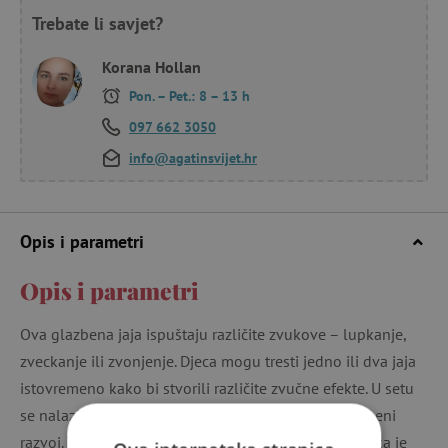
Trebate li savjet?
Korana Hollan
Pon. – Pet.: 8 – 13 h
097 662 3050
info@agatinsvijet.hr
Opis i parametri
Opis i parametri
Ova glazbena jaja ispuštaju različite zvukove – lupkanje,
zveckanje ili zvonjenje. Djeca mogu tresti jedno ili dva jaja
istovremeno kako bi stvorili različite zvučne efekte. U setu
se nalazi ukupno 5 jaja koja potpomažu dječji glazbeni
razvoj. Veličina je savršena za male dječje ruke. Igračka je