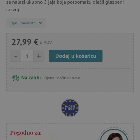
se nalazi ukupno 5 jaja koja potpomažu dječji glazbeni
razvoj.
Opis i parametri
27,99 €
s PDV
-
+
Dodaj u košaricu
Na zalihi
Cijene i način dostave
Pogodno za: