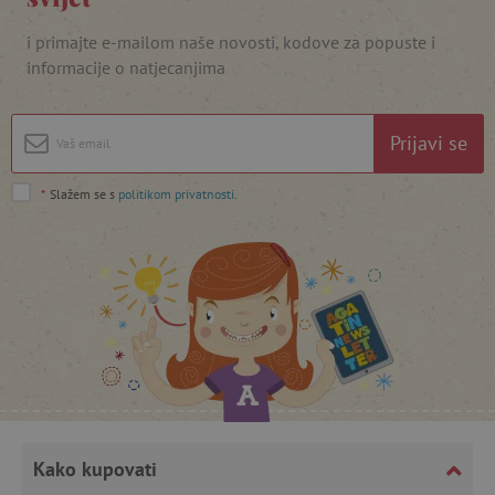
i primajte e-mailom naše novosti, kodove za popuste i
informacije o natjecanjima
featureFlagIdentifier
www.agatinsvijet.hr
Googleovu politiku privatnosti
lastVisitedProduct
www.agatinsvijet.hr
Prijavi se
*
Slažem se s
politikom privatnosti
.
_lb_ccc
.agatinsvijet.hr
Kako kupovati
featureFlagCheckoutExperimentVariant
www.agatinsvijet.hr