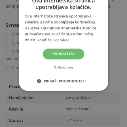
Ova internetska stranica
namijenjena djeci od 2 godine. U setu je ukupno 5 jaja.
upotrebljava kolačiće.
Ova internetska stranica upotrebljava
kolačiće u svrhe poboljšanja korisničkog
Svrstano u kategorije
iskustva. Uporabom internetske stranice
Igračke prema vrsti
prihvaćate sve kolačiće sukladno našoj
Glazbene igračke
Politici kolačića.
Podrobno
Igračke prema vrsti
Igre i pomagala za vrtiće
Igračke prema starosti
Igre i igračke za djecu od 2
PRIHVATI SVE
godine
Proizvođači
HABA
Odbaci sve
PRIKAŽI PODROBNOSTI
Proizvođač
HABA
NUŽNO POTREBNI KOLAČIĆI
Namijenjeno
djevojčici, dječaku
IZVEDBA
CILJANOST
Razvija
osjetila, motoriku
Starost
FUNKCIONALNOST
od 2 godine