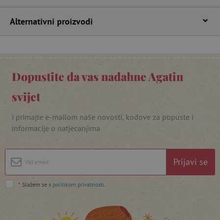
Alternativni proizvodi
Dopustite da vas nadahne Agatin
featureFlagIdentifier
www.agatinsvijet.hr
Googleovu politiku privatnosti
svijet
lastVisitedProduct
www.agatinsvijet.hr
i primajte e-mailom naše novosti, kodove za popuste i
informacije o natjecanjima
_lb_ccc
.agatinsvijet.hr
Prijavi se
*
Slažem se s
politikom privatnosti
.