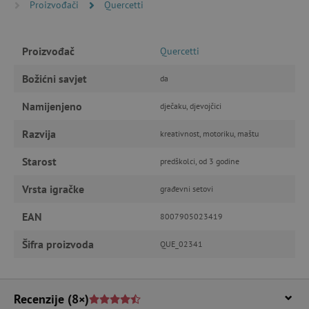
Proizvođači
Quercetti
IZVEDBA
CILJANOST
Proizvođač
Quercetti
FUNKCIONALNOST
Božićni savjet
da
Namijenjeno
dječaku, djevojčici
Nužno potrebni kolačići
Izvedba
Razvija
kreativnost, motoriku, maštu
Ciljanost
Funkcionalnost
Starost
predškolci, od 3 godine
Nužno potrebni kolačići omogućavaju osnovnu
funkcionalnost internetske stranice, kao što su
npr. upis korisnika na stranici te uređivanje
Vrsta igračke
građevni setovi
računa. Internetsku stranicu ne možete
odgovarajuće upotrebljavati bez nužno
EAN
8007905023419
potrebnih kolačića.
Pružatelj usluga
/
Šifra proizvoda
Ime
QUE_02341
Domena
CookieScriptConsent
CookieScript
www.agatinsvijet.hr
Recenzije
(8×)