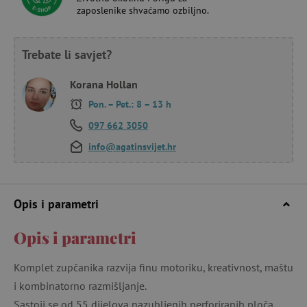
zaposlenike shvaćamo ozbiljno.
Trebate li savjet?
Korana Hollan
Pon. – Pet.: 8 – 13 h
097 662 3050
info@agatinsvijet.hr
Opis i parametri
Opis i parametri
Komplet zupčanika razvija finu motoriku, kreativnost, maštu
i kombinatorno razmišljanje.
Sastoji se od 55 dijelova nazubljenih perforiranih ploča,