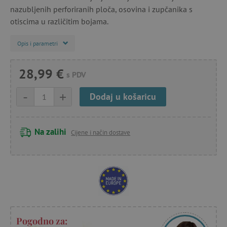
nazubljenih perforiranih ploča, osovina i zupčanika s
otiscima u različitim bojama.
Opis i parametri
28,99 €
s PDV
-
+
Dodaj u košaricu
Na zalihi
Cijene i način dostave
Pogodno za: