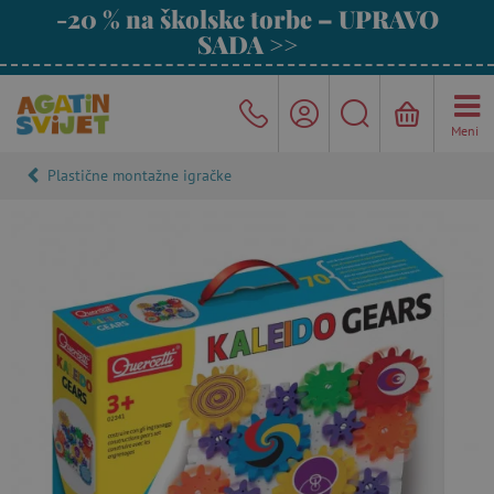
-20 % na školske torbe – UPRAVO
SADA >>
Meni
Plastične montažne igračke