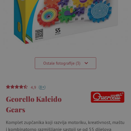
Ostale fotografije (3)
(
)
+
8
4,9
Georello Kaleido
Gears
Komplet zupčanika koji razvija motoriku, kreativnost, maštu
i kombinatorno razmišljanje sastoji se od 55 dijelova