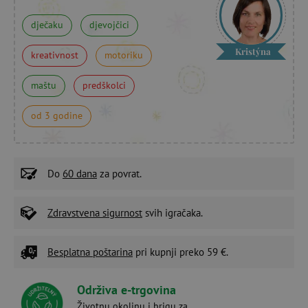
dječaku
djevojčici
Kristýna
kreativnost
motoriku
maštu
predškolci
od 3 godine
Do
60 dana
za povrat.
Zdravstvena sigurnost
svih igračaka.
Besplatna poštarina
pri kupnji preko 59 €.
Održiva e-trgovina
Životnu okolinu i brigu za