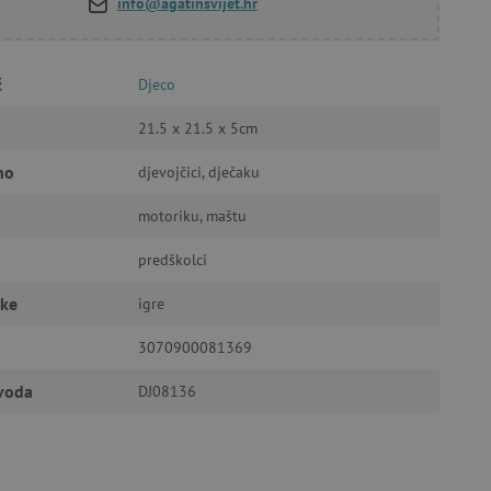
info@agatinsvijet.hr
a stranici te uređivanje
č
Djeco
21.5 x 21.5 x 5cm
ić za pamćenje preferencija
ner kolačića Cookie-
no
djevojčici, dječaku
funkcioniranje.
motoriku, maštu
predškolci
čke
igre
anje pristanka korisnika na
3070900081369
i za osiguranje usklađenosti
je pristanka za određene
zvoda
DJ08136