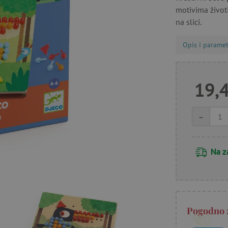
motivima životi
na slici.
Opis i paramet
19,
-
Na z
Pogodno 