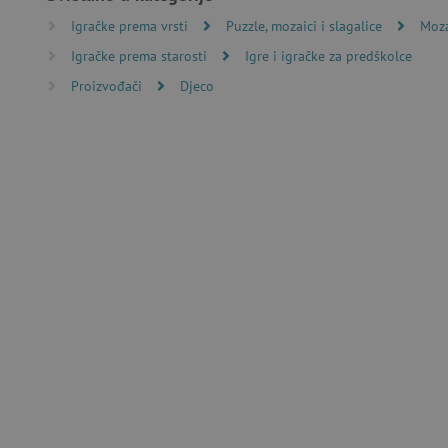
Igračke prema vrsti
Puzzle, mozaici i slagalice
Moza
Nužno potrebni kolačići omo
Igračke prema starosti
Igre i igračke za predškolce
računa. Internetsku stranic
Proizvođači
Djeco
Ime
CookieScriptConsent
featureFlagIdentifier
lastVisitedProduct
Googleovu politiku
_lb_ccc
featureFlagCheckoutExpe
product_filter_remember