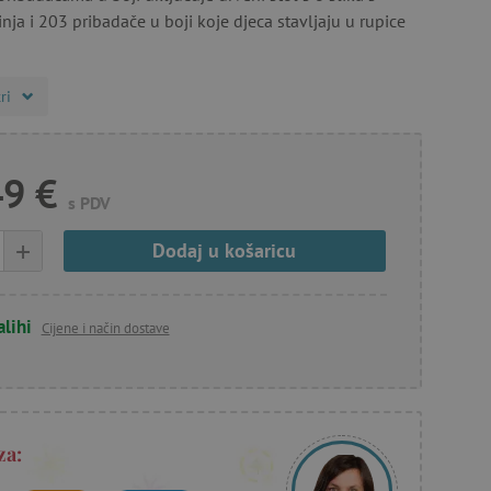
nja i 203 pribadače u boji koje djeca stavljaju u rupice
ri
49 €
s PDV
+
Dodaj u košaricu
alihi
Cijene i način dostave
za: