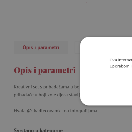
Opis i parametri
Recenzije
(5×)
Ova internet
Uporabom int
Opis i parametri
Kreativni set s pribadačama u boji uključuje drveni stol s 8
pribadače u boji koje djeca stavljaju u rupice na slici. Za d
NUŽNO P
Hvala @_kadlecovamk_ na fotografijama.
Svrstano u kategorije