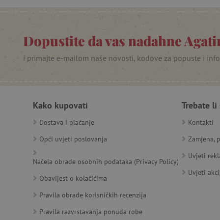
PHPSESSID
_lb
Dopustite da vas nadahne Agatin
__cf_bm
i primajte e-mailom naše novosti, kodove za popuste i inf
__cf_bm
Kako kupovati
Trebate li
Dostava i plaćanje
Kontakti
Ime
Pružatelj
Pružat
Ime
usluga
/
Is
Ime
Opći uvjeti poslovanja
Zamjena, p
_ga
Googl
Domena
.agatin
smc_dyn_item
MSPTC
Uvjeti rek
Microsoft
_sp_ses.e0c4
www.ag
Načela obrade osobnih podataka (Privacy Policy)
go
.bing.com
smc_dyn_item_code
Uvjeti akci
_sp_id.e0c4
www.ag
Obavijest o kolačićima
smc_viewed_items
_ga_V213KSJBP2
.agatin
Pravila obrade korisničkih recenzija
_uetvid
Pravila razvrstavanja ponuda robe