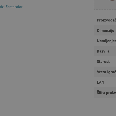
Nužno potrebni kolačići
Izvedba
Ciljanost
Funkcionalnost
ici Fantacolor
gućavaju osnovnu funkcionalnost internetske stranice, kao što su npr. upis korisnika n
u ne možete odgovarajuće upotrebljavati bez nužno potrebnih kolačića.
Proizvođa
Pružatelj usluga
/
Istek
Opis
Domena
Dimenzije
1
Cookie-Script.com koristi ovaj kolač
CookieScript
godinu
pristanka kolačića posjetitelja. Ban
Namijenje
www.agatinsvijet.hr
Script.com potreban je za ispravno 
Razvija
www.agatinsvijet.hr
4
mjeseca
Starost
www.agatinsvijet.hr
1
godinu
1
Vrsta igra
mjesec
 privatnosti
.agatinsvijet.hr
1
Ovaj kolačić se koristi za pohranjiv
EAN
godinu
korištenje kolačića na web stranici 
sa zakonskim zahtjevima za dobivan
kategorije kolačića.
Šifra proi
rimentVariant
www.agatinsvijet.hr
4
mjeseca
www.agatinsvijet.hr
1 dan
Podsjećanje na filtar proizvoda