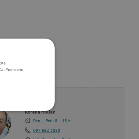
tva.
ća.
Podrobno
li savjet?
Korana Hollan
KCIONALNOST
Pon. – Pet.: 8 – 13 h
097 662 3050