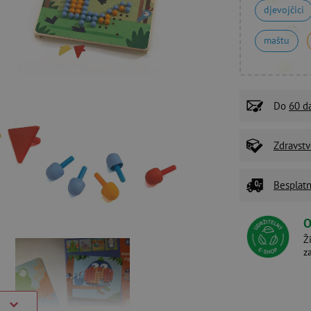
djevojčici
maštu
Do
60 d
Zdravstv
Besplatn
O
Ž
z
)