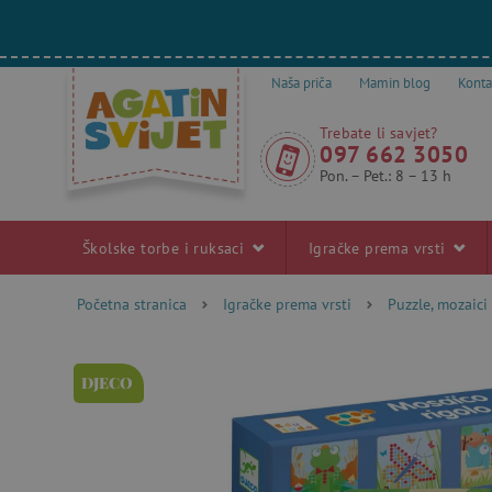
Naša priča
Mamin blog
Konta
Trebate li savjet?
097 662 3050
Pon. – Pet.: 8 – 13 h
Školske torbe i ruksaci
Igračke prema vrsti
Početna stranica
Igračke prema vrsti
Puzzle, mozaici 
DJECO