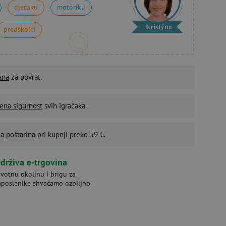
dječaku
motoriku
Kristýna
predškolci
ana
za povrat.
ena sigurnost
svih igračaka.
a poštarina
pri kupnji preko 59 €.
drživa e-trgovina
ivotnu okolinu i brigu za
aposlenike shvaćamo ozbiljno.