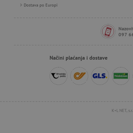
FPID
Dostava po Europi
tfpsi
Nazovit
097 6
receive-cookie-deprecatio
Načini plaćanja i dostave
_pin_unauth
test_cookie
IDE
cto_bundle
K+L NET, s.
_uetsid