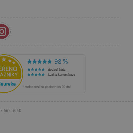
anja i preferencija
anije iskustvo.
rakcija i angažmana
oljšalo korisničko
 vlasniku web stranice da
rihvaća i da osigura
im web standardima i
a i prepoznaje korisnika.
 je u vlasništvu Googlea)
ik posjetitelja web stranice
ži za prikazivanje
eg oglašavanja.
097 662 3050
koji oglasi trebaju biti
krajnjem korisniku koji