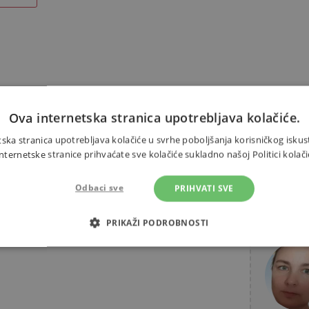
Alternativni proizvodi
Ova internetska stranica upotrebljava kolačiće.
ska stranica upotrebljava kolačiće u svrhe poboljšanja korisničkog iskus
ernetske stranice prihvaćate sve kolačiće sukladno našoj Politici kolači
Odbaci sve
PRIHVATI SVE
 slika s motivima životinja i 203
Trebate 
jecu od 4 godine.
PRIKAŽI PODROBNOSTI
OTREBNI KOLAČIĆI
IZVEDBA
CILJANOST
FUN