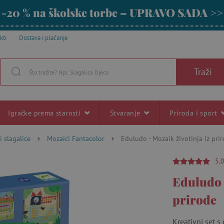
-20 % na školske torbe – UPRAVO SADA >>
kti
Dostava i plaćanje
Traži
Igračke prema starosti
Stvaranje
Priroda i sport
i slagalice
Mozaici Fantacolor
Eduludo - Mozaik životinja iz pri
5,
Eduludo -
prirode
Kreativni set s