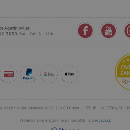
.agatinsvijet.hr
1
Ovaj se kolačić koristi za praćenje ponaš
godinu
korisnika kako bi se pružilo personalizir
1
mjesec
.agatinsvijet.hr
30
Ovaj se kolačić koristi za praćenje inte
e Agatin svijet
minuta
korisnika na web stranici kako bi se pob
iskustvo i izmjerila izvedba.
62 3050
Pon. – Pet.: 8 – 13 h
n
.criteo.com
1
Ovaj se kolačić koristi za signaliziranje
godinu
smanji vrijednost kolačića koje sustav p
usklađenost i prilagodljivost s razvojn
zakonima o privatnosti.
1
Registrira jedinstveni ID koji identificir
Pinterest Inc.
godinu
Koristi se za ciljano oglašavanje.
.agatinsvijet.hr
15
Ovaj kolačić postavlja DoubleClick (koji
Google LLC
minuta
kako bi se utvrdilo podržava li pregledn
.doubleclick.net
kolačiće.
1
Kolačić Google oglašivačkog sustava. Slu
Google LLC
godinu
odgovarajućeg oglašavanja.
.doubleclick.net
.agatinsvijet.hr
1
Kolačić koji služi za prikaz odgovarajuć
r.o. Agatin svijet, Václavkova 22, 160 00 Praha 6, REPUBLIKA ČEŠKA, Tel: 
godinu
1
mjesec
Profesionalna e-trgovina po narudžbi iz
Shopsys.cz
23 sata
Bing koristi ovaj kolačić kako bi odredio 
Microsoft
57
prikazani i koji bi mogli biti relevantni 
Corporation