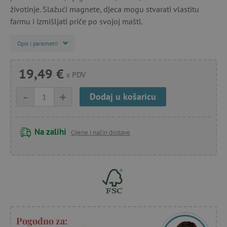
životinje. Slažući magnete, djeca mogu stvarati vlastitu
farmu i izmišljati priče po svojoj mašti.
Opis i parametri
19,49 €
s PDV
-
+
Dodaj u košaricu
Na zalihi
Cijene i način dostave
Pogodno za: