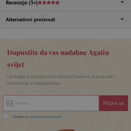
Recenzije
(3×)
Alternativni proizvodi
Dopustite da vas nadahne Agatin
featureFlagIdentifier
www.agatinsvijet.hr
Googleovu politiku privatnosti
svijet
lastVisitedProduct
www.agatinsvijet.hr
i primajte e-mailom naše novosti, kodove za popuste i
informacije o natjecanjima
_lb_ccc
.agatinsvijet.hr
Prijavi se
*
Slažem se s
politikom privatnosti
.