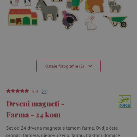
Ostale fotografije (2)
(
)
+
3
5,0
Drveni magneti -
Farma - 24 kom
Set od 24 drvena magneta s temom farme. Ovdje ćete
pronaći farmera, njegovu ženu, farmu, traktor i domaće