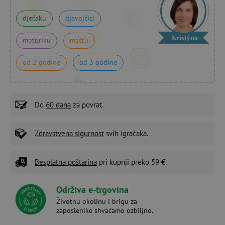
dječaku
djevojčici
Kristýna
motoriku
maštu
od 2 godine
od 3 godine
Do
60 dana
za povrat.
Zdravstvena sigurnost
svih igračaka.
Besplatna poštarina
pri kupnji preko 59 €.
Održiva e-trgovina
Životnu okolinu i brigu za
zaposlenike shvaćamo ozbiljno.