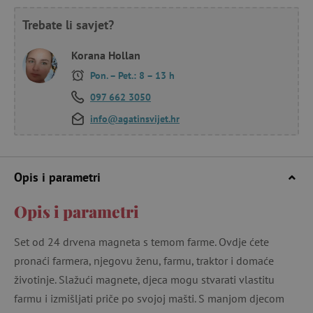
Trebate li savjet?
Korana Hollan
Pon. – Pet.: 8 – 13 h
097 662 3050
info@agatinsvijet.hr
Opis i parametri
Opis i parametri
Set od 24 drvena magneta s temom farme. Ovdje ćete
pronaći farmera, njegovu ženu, farmu, traktor i domaće
životinje. Slažući magnete, djeca mogu stvarati vlastitu
farmu i izmišljati priče po svojoj mašti. S manjom djecom