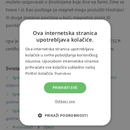
možete razgovarati o životinjama koje žive na farmi, čime se
hrane i sl. Kao podloga za magnet mogu poslužiti hladnjaci
ili druge metalne površine u kući, magnetne ploče ili
površina tretirana magnetnom bojom.
Ova internetska stranica
upotrebljava kolačiće.
Igra je primjerena za djecu od 2 godine. Izrađeno od FSC®
certificiranog drva. Dimenzije paketa su 22 x 19 x 4 cm.
Ova internetska stranica upotrebljava
kolačiće u svrhe poboljšanja korisničkog
iskustva. Uporabom internetske stranice
prihvaćate sve kolačiće sukladno našoj
Svrstano u kategorije
Politici kolačića.
Podrobno
Igračke prema vrsti
Magnetne igračke
Magnetni
dijelovi i ploče
PRIHVATI SVE
Igračke prema starosti
Igre i igračke za djecu od 2
Odbaci sve
godine
Igračke prema starosti
Igre i igračke za djecu od 3
PRIKAŽI PODROBNOSTI
godine
Proizvođači
Djeco
NUŽNO POTREBNI KOLAČIĆI