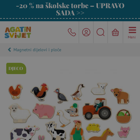
-20 % na školske torbe – UPRAVO
SADA >>
Meni
Magnetni dijelovi i ploče
DJECO