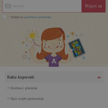
Prijavi se
*
Slažem se s
politikom privatnosti
.
featureFlagCheckoutExperimentVariant
www.agatinsvijet.hr
product_filter_remember
www.agatinsvijet.hr
PHPSESSID
PHP.net
www.agatinsvijet.hr
Kako kupovati
Dostava i plaćanje
_lb
.agatinsvijet.hr
Opći uvjeti poslovanja