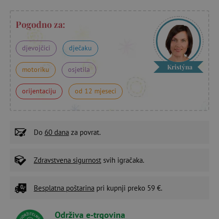
Pogodno za:
djevojčici
dječaku
Kristýna
motoriku
osjetila
orijentaciju
od 12 mjeseci
Do
60 dana
za povrat.
Zdravstvena sigurnost
svih igračaka.
Besplatna poštarina
pri kupnji preko 59 €.
Održiva e-trgovina