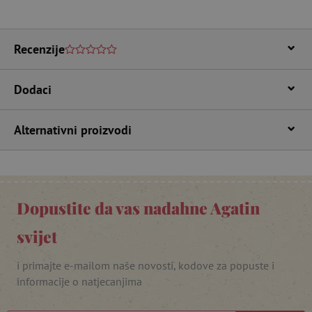
CookieScriptConsent
CookieScript
www.agatinsvijet.hr
Recenzije
Dodaci
Alternativni proizvodi
featureFlagIdentifier
www.agatinsvijet.hr
Googleovu politiku privatnosti
Dopustite da vas nadahne Agatin
lastVisitedProduct
www.agatinsvijet.hr
svijet
_lb_ccc
.agatinsvijet.hr
i primajte e-mailom naše novosti, kodove za popuste i
informacije o natjecanjima