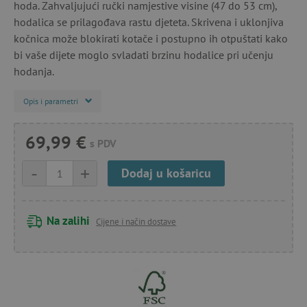
hoda. Zahvaljujući ručki namjestive visine (47 do 53 cm),
hodalica se prilagođava rastu djeteta. Skrivena i uklonjiva
kočnica može blokirati kotače i postupno ih otpuštati kako
bi vaše dijete moglo svladati brzinu hodalice pri učenju
hodanja.
Opis i parametri
69,99 €
s PDV
-
+
Dodaj u košaricu
Na zalihi
Cijene i način dostave