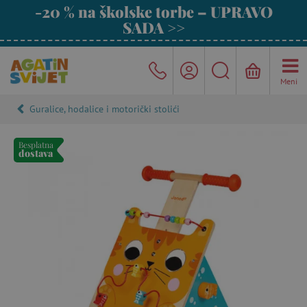
-20 % na školske torbe – UPRAVO
SADA >>
Meni
Guralice, hodalice i motorički stolići
Besplatna
dostava