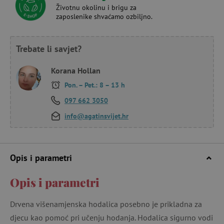
Životnu okolinu i brigu za
zaposlenike shvaćamo ozbiljno.
Trebate li savjet?
Korana Hollan
Pon. – Pet.: 8 – 13 h
097 662 3050
info@agatinsvijet.hr
Opis i parametri
Opis i parametri
Drvena višenamjenska hodalica posebno je prikladna za
djecu kao pomoć pri učenju hodanja. Hodalica sigurno vodi