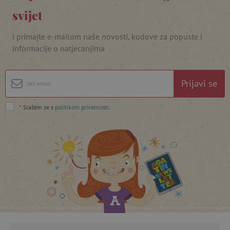
svijet
i primajte e-mailom naše novosti, kodove za popuste i
informacije o natjecanjima
featureFlagIdentifier
www.agatinsvijet.hr
Googleovu politiku privatnosti
lastVisitedProduct
www.agatinsvijet.hr
Prijavi se
*
Slažem se s
politikom privatnosti
.
_lb_ccc
.agatinsvijet.hr