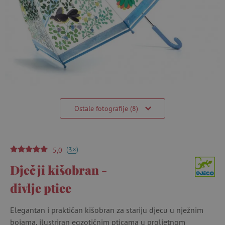
Ostale fotografije (8)
(
)
+
3
5,0
Dječji kišobran -
divlje ptice
Elegantan i praktičan kišobran za stariju djecu u nježnim
bojama, ilustriran egzotičnim pticama u proljetnom