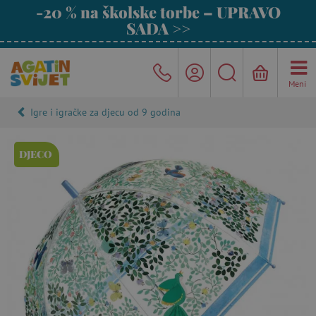
-20 % na školske torbe – UPRAVO
SADA >>
Meni
Igre i igračke za djecu od 9 godina
DJECO