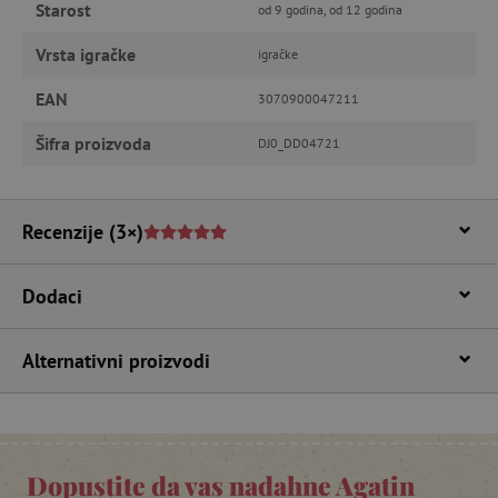
Starost
od 9 godina, od 12 godina
Vrsta igračke
igračke
Nužno potrebni kolačići
Izvedba
EAN
3070900047211
Ciljanost
Funkcionalnost
Šifra proizvoda
DJ0_DD04721
Nužno potrebni kolačići omogućavaju osnovnu
funkcionalnost internetske stranice, kao što su
npr. upis korisnika na stranici te uređivanje
računa. Internetsku stranicu ne možete
Recenzije
(3×)
odgovarajuće upotrebljavati bez nužno
potrebnih kolačića.
Pružatelj usluga
/
Dodaci
Ime
Domena
CookieScriptConsent
CookieScript
Alternativni proizvodi
www.agatinsvijet.hr
Dopustite da vas nadahne Agatin