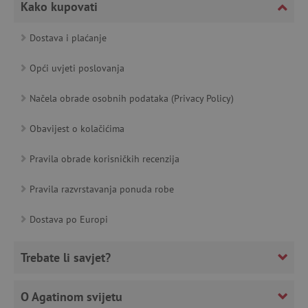
Kako kupovati
featureFlagCheckoutExperimentVariant
www.agatinsvijet.hr
Dostava i plaćanje
product_filter_remember
www.agatinsvijet.hr
Opći uvjeti poslovanja
PHPSESSID
PHP.net
www.agatinsvijet.hr
Načela obrade osobnih podataka (Privacy Policy)
Obavijest o kolačićima
_lb
.agatinsvijet.hr
Pravila obrade korisničkih recenzija
Pravila razvrstavanja ponuda robe
Dostava po Europi
__cf_bm
Cloudflare Inc.
.onesignal.com
Trebate li savjet?
O Agatinom svijetu