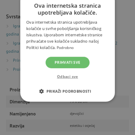
Ova internetska stranica
upotrebljava kolačiće.
Svrstano u kategorije
Ova internetska stranica upotrebljava
Igračke prema starosti
Igre i igračke za djecu od 9
kolačiće u svrhe poboljšanja korisničkog
godina
iskustva. Uporabom internetske stranice
prihvaćate sve kolačiće sukladno našoj
Igračke prema starosti
Igre i igračke za djecu od 12
Politici kolačića.
Podrobno
godina
Priroda i sport
Kišobrani in kabanice
PRIHVATI SVE
Proizvođači
Djeco
Odbaci sve
Proizvođač
Djeco
PRIKAŽI PODROBNOSTI
Dimenzije
79 x 80 cm
NUŽNO POTREBNI KOLAČIĆI
Namijenjeno
djevojčici
IZVEDBA
CILJANOST
Razvija
estetiku i osjećaj
FUNKCIONALNOST