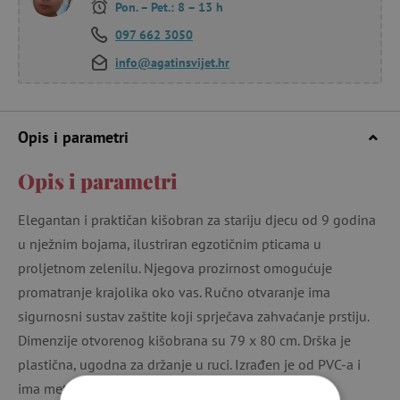
Pon. – Pet.: 8 – 13 h
097 662 3050
info@agatinsvijet.hr
Opis i parametri
Opis i parametri
Elegantan i praktičan kišobran za stariju djecu od 9 godina
u nježnim bojama, ilustriran egzotičnim pticama u
proljetnom zelenilu. Njegova prozirnost omogućuje
promatranje krajolika oko vas. Ručno otvaranje ima
sigurnosni sustav zaštite koji sprječava zahvaćanje prstiju.
Dimenzije otvorenog kišobrana su 79 x 80 cm. Drška je
plastična, ugodna za držanje u ruci. Izrađen je od PVC-a i
ima metalnu konstrukciju.