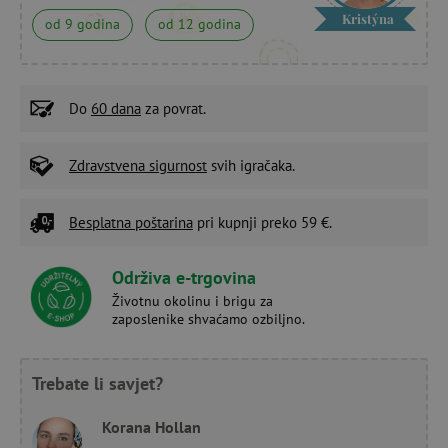
Kristýna
od 9 godina
od 12 godina
Do
60 dana
za povrat.
Zdravstvena sigurnost
svih igračaka.
Besplatna poštarina
pri kupnji preko 59 €.
Održiva e-trgovina
Životnu okolinu i brigu za
zaposlenike shvaćamo ozbiljno.
Trebate li savjet?
Korana Hollan