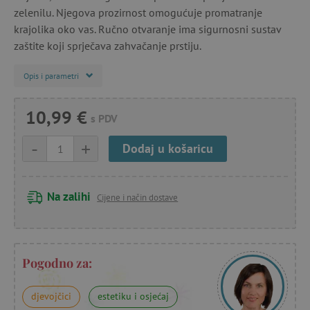
zelenilu. Njegova prozirnost omogućuje promatranje
krajolika oko vas. Ručno otvaranje ima sigurnosni sustav
zaštite koji sprječava zahvačanje prstiju.
Opis i parametri
10,99 €
s PDV
-
+
Dodaj u košaricu
Na zalihi
Cijene i način dostave
Pogodno za:
djevojčici
estetiku i osjećaj