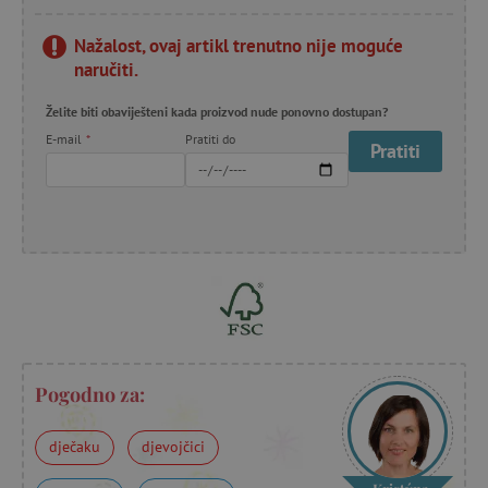
Nažalost, ovaj artikl trenutno nije moguće
naručiti.
Želite biti obaviješteni kada proizvod nude ponovno dostupan?
E-mail
*
Pratiti do
Pratiti
Pogodno za:
dječaku
djevojčici