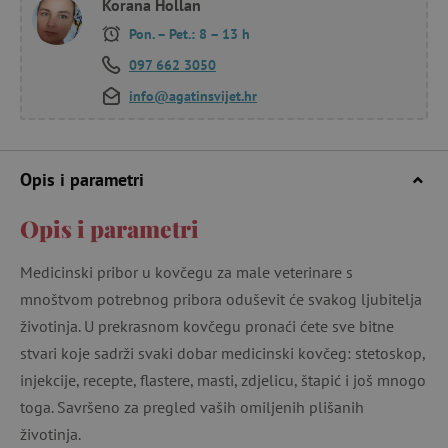
Korana Hollan
Pon. – Pet.: 8 – 13 h
097 662 3050
info@agatinsvijet.hr
Opis i parametri
Opis i parametri
Medicinski pribor u kovčegu za male veterinare s
mnoštvom potrebnog pribora oduševit će svakog ljubitelja
životinja. U prekrasnom kovčegu pronaći ćete sve bitne
stvari koje sadrži svaki dobar medicinski kovčeg: stetoskop,
injekcije, recepte, flastere, masti, zdjelicu, štapić i još mnogo
toga. Savršeno za pregled vaših omiljenih plišanih
životinja.