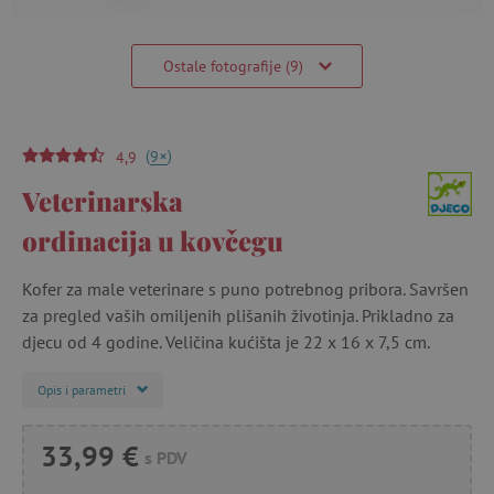
Ostale fotografije (9)
(
)
+
9
4,9
Veterinarska
ordinacija u kovčegu
Kofer za male veterinare s puno potrebnog pribora. Savršen
za pregled vaših omiljenih plišanih životinja. Prikladno za
djecu od 4 godine. Veličina kućišta je 22 x 16 x 7,5 cm.
Opis i parametri
33,99 €
s PDV