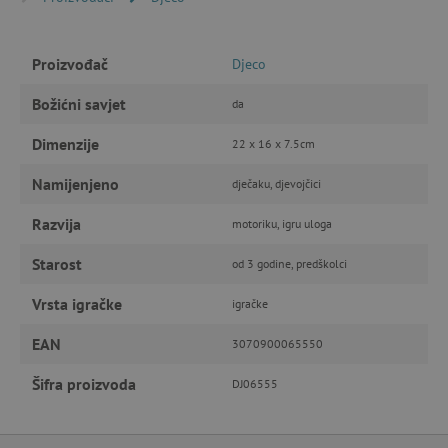
IZVEDBA
CILJANOST
Proizvođač
Djeco
FUNKCIONALNOST
Božićni savjet
da
Dimenzije
22 x 16 x 7.5cm
Namijenjeno
dječaku, djevojčici
Nužno potrebni kolačići
Izvedba
Ciljanost
Funkcionalnost
Razvija
motoriku, igru uloga
Nužno potrebni kolačići omogućavaju osnovnu
Starost
od 3 godine, predškolci
funkcionalnost internetske stranice, kao što su
npr. upis korisnika na stranici te uređivanje
računa. Internetsku stranicu ne možete
Vrsta igračke
igračke
odgovarajuće upotrebljavati bez nužno
potrebnih kolačića.
EAN
3070900065550
Pružatelj usluga
/
Ime
Domena
Šifra proizvoda
DJ06555
CookieScriptConsent
CookieScript
www.agatinsvijet.hr