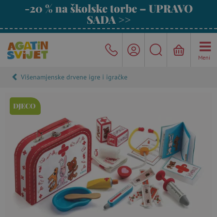
-20 % na školske torbe – UPRAVO
SADA >>
Meni
Višenamjenske drvene igre i igračke
DJECO