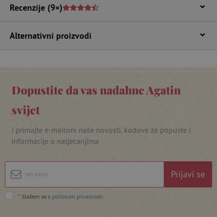
Recenzije
(9×)
Alternativni proizvodi
Dopustite da vas nadahne Agatin
featureFlagIdentifier
www.agatinsvijet.hr
Googleovu politiku privatnosti
svijet
lastVisitedProduct
www.agatinsvijet.hr
i primajte e-mailom naše novosti, kodove za popuste i
informacije o natjecanjima
_lb_ccc
.agatinsvijet.hr
Prijavi se
*
Slažem se s
politikom privatnosti
.