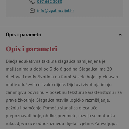
097 662 3050
info@agatinsvijet.hr
Opis i parametri
Opis i parametri
Dječja edukativna taktilna slagalica namijenjena je
mališanima u dobi od 3 do 6 godina. Slagalica ima 20
dijelova i motiv životinja na farmi. Vesele boje i prekrasan
motiv oduševit će svako dijete. Dijelovi životinja imaju
zanimljivu površinu – posebnu teksturu karakterističnu i za
prave životinje. Slagalica razvija logičko razmišljanje,
pažnju i pamćenje. Pomoću slagalica djeca uče
prepoznavati boje, oblike, predmete, razvija se motorika
ruku, djeca uče odnos između dijela i cjeline. Zahvaljujući