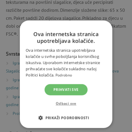
teksturama na površini slagalice, djeca uče percipirati
različite površine dodirom. Dimenzije složene slike: 65 x 50
cm. Paket sadrži 20 dijelova slagalice. Prikladno za djecu u
dobi od 2 do 4 godine. Proizvedeno od papira s certifikatom
Ova internetska stranica
FSC®.
upotrebljava kolačiće.
Ova internetska stranica upotrebljava
Svrstano u kategorije
kolačiće u svrhe poboljšanja korisničkog
iskustva. Uporabom internetske stranice
Igračke prema vrsti
Puzzle, mozaici i slagalice
prihvaćate sve kolačiće sukladno našoj
Slagalice (puzzle)
Dječje slagalice (puzzle) 2 – 40 dijelova
Politici kolačića.
Podrobno
Igračke prema starosti
Igre i igračke za djecu od 2
godine
PRIHVATI SVE
Igračke prema starosti
Igre i igračke za djecu od 3
Odbaci sve
godine
Proizvođači
Janod
PRIKAŽI PODROBNOSTI
NUŽNO POTREBNI KOLAČIĆI