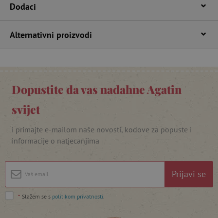
Dodaci
Alternativni proizvodi
Dopustite da vas nadahne Agatin
featureFlagIdentifier
www.agatinsvijet.hr
Googleovu politiku privatnosti
svijet
lastVisitedProduct
www.agatinsvijet.hr
i primajte e-mailom naše novosti, kodove za popuste i
informacije o natjecanjima
_lb_ccc
.agatinsvijet.hr
Prijavi se
*
Slažem se s
politikom privatnosti
.