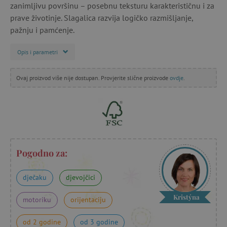
zanimljivu površinu – posebnu teksturu karakterističnu i za
prave životinje. Slagalica razvija logičko razmišljanje,
pažnju i pamćenje.
Opis i parametri
Ovaj proizvod više nije dostupan. Provjerite slične proizvode
ovdje
.
Pogodno za:
dječaku
djevojčici
Kristýna
motoriku
orijentaciju
od 2 godine
od 3 godine