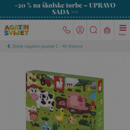
-20 % na školske torbe – UPRAVO
SADA >>
Meni
Dječje slagalice (puzzle) 2 – 40 dijelova