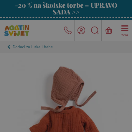
-20 % na školske torbe – UPRAVO
SADA >>
Meni
Dodaci za lutke i bebe