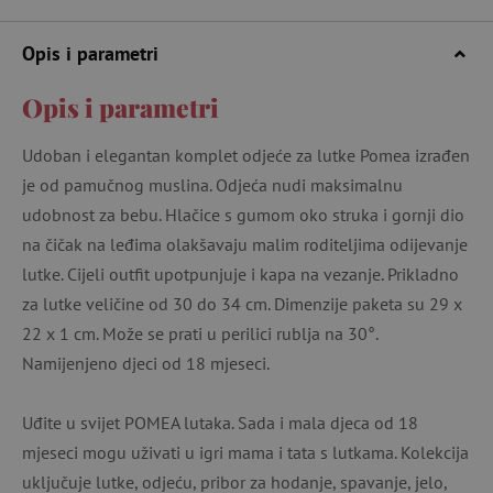
Opis i parametri
Opis i parametri
Udoban i elegantan komplet odjeće za lutke Pomea izrađen
je od pamučnog muslina. Odjeća nudi maksimalnu
udobnost za bebu. Hlačice s gumom oko struka i gornji dio
na čičak na leđima olakšavaju malim roditeljima odijevanje
lutke. Cijeli outfit upotpunjuje i kapa na vezanje. Prikladno
za lutke veličine od 30 do 34 cm. Dimenzije paketa su 29 x
22 x 1 cm. Može se prati u perilici rublja na 30°.
Namijenjeno djeci od 18 mjeseci.
Uđite u svijet POMEA lutaka. Sada i mala djeca od 18
mjeseci mogu uživati ​​u igri mama i tata s lutkama. Kolekcija
uključuje lutke, odjeću, pribor za hodanje, spavanje, jelo,