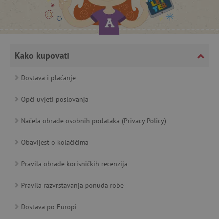
featureFlagCheckoutExperimentVariant
www.agatinsvijet.hr
Kako kupovati
product_filter_remember
www.agatinsvijet.hr
Dostava i plaćanje
PHPSESSID
PHP.net
www.agatinsvijet.hr
Opći uvjeti poslovanja
Načela obrade osobnih podataka (Privacy Policy)
_lb
.agatinsvijet.hr
Obavijest o kolačićima
Pravila obrade korisničkih recenzija
Pravila razvrstavanja ponuda robe
__cf_bm
Cloudflare Inc.
.onesignal.com
Dostava po Europi