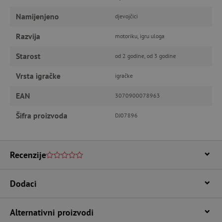
Namijenjeno
djevojčici
FUNKCIONALNOST
Razvija
motoriku, igru uloga
Starost
od 2 godine, od 3 godine
Nužno potrebni kolačići
Izvedba
Vrsta igračke
igračke
Ciljanost
Funkcionalnost
EAN
3070900078963
Nužno potrebni kolačići omogućavaju osnovnu
funkcionalnost internetske stranice, kao što su
Šifra proizvoda
DJ07896
npr. upis korisnika na stranici te uređivanje
računa. Internetsku stranicu ne možete
odgovarajuće upotrebljavati bez nužno
potrebnih kolačića.
Recenzije
Pružatelj usluga
/
Ime
Domena
CookieScriptConsent
CookieScript
Dodaci
www.agatinsvijet.hr
Alternativni proizvodi