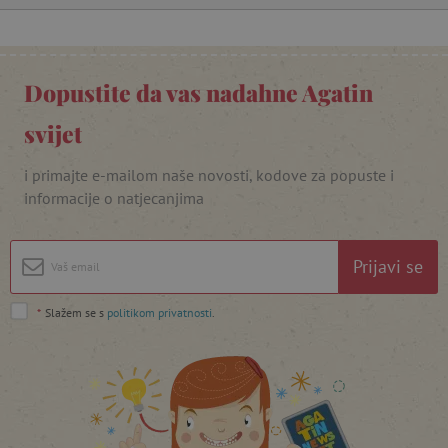
Dopustite da vas nadahne Agatin
svijet
featureFlagIdentifier
www.agatinsvijet.hr
Googleovu politiku privatnosti
i primajte e-mailom naše novosti, kodove za popuste i
lastVisitedProduct
www.agatinsvijet.hr
informacije o natjecanjima
Prijavi se
_lb_ccc
.agatinsvijet.hr
*
Slažem se s
politikom privatnosti
.