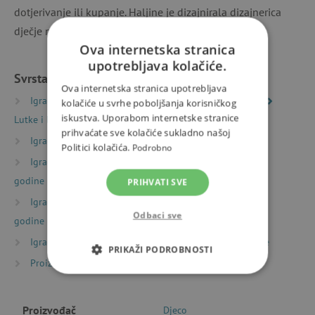
dotjerivanje ili kupanje. Haljine je dizajnirala dizajnerica
dječje mode Tinou Le Joly Sénoville.
Ova internetska stranica
upotrebljava kolačiće.
Svrstano u kategorije
Ova internetska stranica upotrebljava
Igračke prema vrsti
Svijetovi mašte i igre uloga
kolačiće u svrhe poboljšanja korisničkog
iskustva. Uporabom internetske stranice
Lutke i bebe
Dodaci za lutke i bebe
prihvaćate sve kolačiće sukladno našoj
Igračke prema starosti
Igre i igračke za mališane
Politici kolačića.
Podrobno
Igračke prema starosti
Igre i igračke za djecu od 2
godine
PRIHVATI SVE
Igračke prema starosti
Igre i igračke za djecu od 3
Odbaci sve
godine
Igračke prema starosti
Igre i igračke za predškolce
PRIKAŽI PODROBNOSTI
Proizvođači
Djeco
NUŽNO POTREBNI KOLAČIĆI
Proizvođač
Djeco
IZVEDBA
CILJANOST