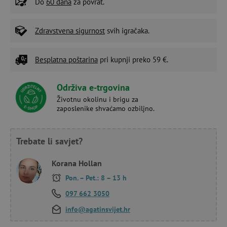
Do
60 dana
za povrat.
Zdravstvena sigurnost
svih igračaka.
Besplatna poštarina
pri kupnji preko 59 €.
Održiva e-trgovina
Životnu okolinu i brigu za
zaposlenike shvaćamo ozbiljno.
Trebate li savjet?
Korana Hollan
Pon. – Pet.: 8 – 13 h
097 662 3050
info@agatinsvijet.hr