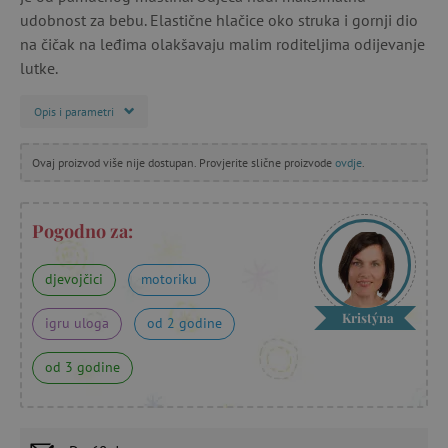
udobnost za bebu. Elastične hlačice oko struka i gornji dio
na čičak na leđima olakšavaju malim roditeljima odijevanje
lutke.
Opis i parametri
Ovaj proizvod više nije dostupan. Provjerite slične proizvode
ovdje
.
Pogodno za:
djevojčici
motoriku
Kristýna
igru uloga
od 2 godine
od 3 godine