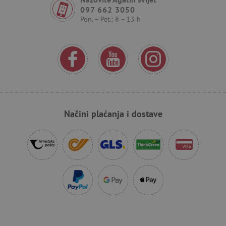
poboljšalo
_sp_ses.e0c4
www.agatinsvijet.hr
30
_uetvid
097 662 3050
Microsoft
korisničko
minuta
go
Corporation
Pon. – Pet.: 8 – 13 h
iskustvo i
.agatinsvijet.hr
funkcionalnost
_sp_id.e0c4
www.agatinsvijet.hr
1
web-mjesta.
godinu
Može
1
prikupljati
mjesec
informacije o
tome kako
_ga_V213KSJBP2
.agatinsvijet.hr
1
Ovaj kolačić
korisnici
godinu
Google
navigiraju i
1
Analytics
koriste
mjesec
koristi za
stranicu,
održavanje
pomažući u
stanja sesije.
FPID
.agatinsvijet.hr
prepoznavanju
go
preferencija i
Načini plaćanja i dostave
poboljšanju
mj
pružanja
usluga.
tfpsi
.agatinsvijet.hr
mi