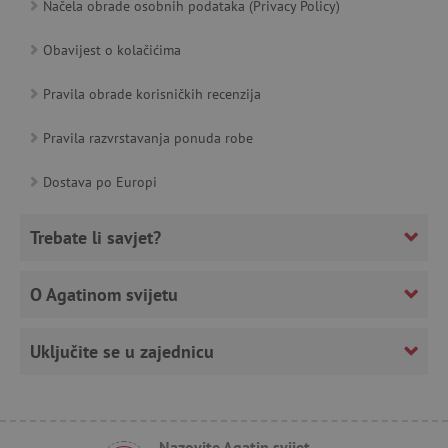
Načela obrade osobnih podataka (Privacy Policy)
__cf_bm
Cloudflare Inc.
.heureka.cz
Obavijest o kolačićima
Pravila obrade korisničkih recenzija
Pravila razvrstavanja ponuda robe
Dostava po Europi
Trebate li savjet?
Pružatelj
O Agatinom svijetu
Ime
usluga
/
Istek
Opis
Domena
Pružatelj usluga
/
Ime
Istek
Opis
Domena
Pružatelj usluga
/
Ime
Is
MSPTC
1
Ovaj se kolačić
Microsoft
Uključite se u zajednicu
Domena
godinu
koristi za
.bing.com
_ga
1
Kolačić za
Google LLC
praćenje
godinu
mjerenje
.agatinsvijet.hr
smc_dyn_item
.agatinsvijet.hr
Se
angažmana
1
posjećenosti
korisnika i
mjesec
u google
smc_dyn_item_code
.agatinsvijet.hr
Se
interakcije s
analytics
web-mjestom
servisu.
smc_viewed_items
.agatinsvijet.hr
Se
kako bi se
Nazovite Agatin svijet