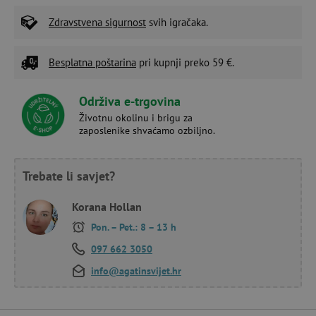
Zdravstvena sigurnost
svih igračaka.
Besplatna poštarina
pri kupnji preko 59 €.
Održiva e-trgovina
Životnu okolinu i brigu za
zaposlenike shvaćamo ozbiljno.
Trebate li savjet?
Korana Hollan
Pon. – Pet.: 8 – 13 h
097 662 3050
info@agatinsvijet.hr