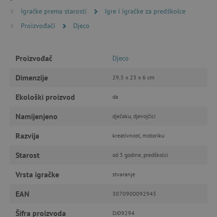
Nužno potrebni kolačići
Izvedba
Igračke prema starosti
Igre i igračke za predškolce
Ciljanost
Funkcionalnost
Proizvođači
Djeco
Nužno potrebni kolačići omogućavaju osnovnu
funkcionalnost internetske stranice, kao što su
npr. upis korisnika na stranici te uređivanje
Proizvođač
Djeco
računa. Internetsku stranicu ne možete
odgovarajuće upotrebljavati bez nužno
Dimenzije
29,5 x 23 x 6 cm
potrebnih kolačića.
Pružatelj usluga
/
Ekološki proizvod
da
Ime
Domena
Namijenjeno
CookieScriptConsent
CookieScript
dječaku, djevojčici
www.agatinsvijet.hr
Razvija
kreativnost, motoriku
Starost
od 3 godine, predškolci
Vrsta igračke
stvaranje
EAN
3070900092945
Šifra proizvoda
DJ09294