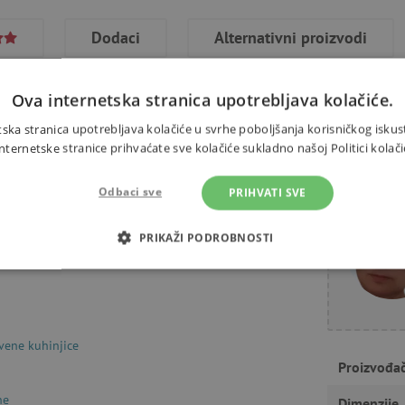
Dodaci
Alternativni proizvodi
Ova internetska stranica upotrebljava kolačiće.
ska stranica upotrebljava kolačiće u svrhe poboljšanja korisničkog iskus
ernetske stranice prihvaćate sve kolačiće sukladno našoj Politici kolači
utaka ili za prijatelje. Ovaj
Trebate 
e okreću. Djeca će za kuhanje
Odbaci sve
PRIHVATI SVE
tavu, žlicu i lopaticu. Nakon
 ploče za kuhanje. Veličina paketa
PRIKAŽI PODROBNOSTI
mjeseci.
OTREBNI KOLAČIĆI
IZVEDBA
CILJANOST
FUN
vene kuhinjice
Nužno potrebni kolačići
Izvedba
Ciljanost
Funkcionalnost
Proizvođa
gućavaju osnovnu funkcionalnost internetske stranice, kao što su npr. upis korisnika n
ne
Dimenzije