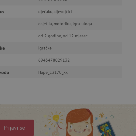
no
dječaku, djevojčici
osjetila, motoriku, igru uloga
ić za pamćenje preferencija
ner kolačića Cookie-
funkcioniranje.
od 2 godine, od 12 mjeseci
čke
igračke
6943478029132
zvoda
Hape_E3170_xx
anje pristanka korisnika na
i za osiguranje usklađenosti
je pristanka za određene
isti za održavanje
Prijavi se
omogućuje pretraživanje na