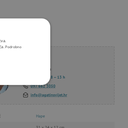
tva.
ća.
Podrobno
li savjet?
Korana Hollan
Pon. – Pet.: 8 – 13 h
097 662 3050
KCIONALNOST
info@agatinsvijet.hr
č
Hape
a stranici te uređivanje
31 x 24 x 12 cm