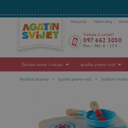
Naša priča
Mamin blog
Konta
Trebate li savjet?
097 662 3050
Pon. – Pet.: 8 – 13 h
Školske torbe i ruksaci
Igračke prema vrsti
Početna stranica
Igračke prema vrsti
Svijetovi mašte