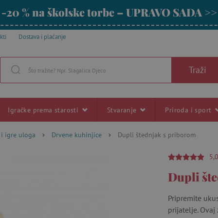
-20 % na školske torbe – UPRAVO SADA >>
kti
Dostava i plaćanje
Traži
Igračke prema starosti
Stvaranje
Priroda i sport
 i igre uloga
Drvene kuhinjice
Dupli štednjak s priborom
5,
Dupli št
Pripremite ukus
prijatelje. Ova