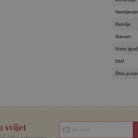
u ne možete odgovarajuće upotrebljavati bez nužno potrebnih kolačića.
Pružatelj usluga
/
Namijenje
Istek
Opis
Domena
Razvija
1
Cookie-Script.com koristi ovaj kolač
CookieScript
godinu
pristanka kolačića posjetitelja. Ban
www.agatinsvijet.hr
Script.com potreban je za ispravno 
Starost
www.agatinsvijet.hr
4
mjeseca
Vrsta igra
www.agatinsvijet.hr
1
godinu
EAN
1
mjesec
 privatnosti
Šifra proi
.agatinsvijet.hr
1
Ovaj kolačić se koristi za pohranjiv
godinu
korištenje kolačića na web stranici 
sa zakonskim zahtjevima za dobivan
kategorije kolačića.
rimentVariant
www.agatinsvijet.hr
4
mjeseca
www.agatinsvijet.hr
1 dan
Podsjećanje na filtar proizvoda
Sesija
Univerzalni identifikator koji se kor
PHP.net
 svijet
promjenjivih korisničkih sesija
www.agatinsvijet.hr
.agatinsvijet.hr
Sesija
Kolačić lugis box sustava koji nam 
ormacije o natjecanjima