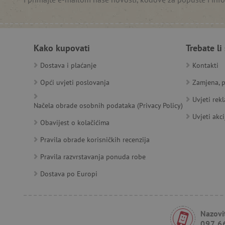
__cf_bm
__cf_bm
Kako kupovati
Trebate li
Dostava i plaćanje
Kontakti
Opći uvjeti poslovanja
Zamjena, p
Ime
Pružatelj
Pružat
Uvjeti rek
Načela obrade osobnih podataka (Privacy Policy)
Ime
usluga
/
Is
Ime
_ga
Googl
Domena
Uvjeti akci
.agatin
Obavijest o kolačićima
smc_dyn_item
MSPTC
Microsoft
_sp_ses.e0c4
www.ag
go
.bing.com
Pravila obrade korisničkih recenzija
smc_dyn_item_code
_sp_id.e0c4
www.ag
Pravila razvrstavanja ponuda robe
smc_viewed_items
_ga_V213KSJBP2
.agatin
_uetvid
Dostava po Europi
FPID
Nazovit
097 6