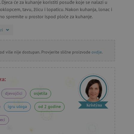
 Djeca će za kuhanje koristiti posuđe koje se nalazi u
poklopcem, tavu, žlicu i lopaticu. Nakon kuhanja, lonac i
no spremite u prostor ispod ploče za kuhanje.
ri
od više nije dostupan. Provjerite slične proizvode
ovdje
.
za:
djevojčici
osjetila
Kristýna
igru uloga
od 2 godine
eci