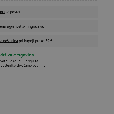
ana
za povrat.
ena sigurnost
svih igračaka.
a poštarina
pri kupnji preko 59 €.
drživa e-trgovina
ivotnu okolinu i brigu za
aposlenike shvaćamo ozbiljno.