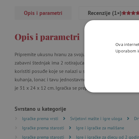
Opis i parametri
Recenzije
(1×)
Opis i parametri
Ova internet
Uporabom int
Pripremite ukusnu hranu za svoju obitelj plišanih životinja, l
zabavni štednjak ima 2 rotirajuća gumba koji kliknu kada s
koristiti posuđe koje se nalazi u setu - lonac s poklopcem, 
kuhanja, lonac i tavu jednostavno spremite u prostor ispod
je 31 x 24 x 12 cm. Igračka se preporučuje za djecu od 18 
NUŽNO P
Svrstano u kategorije
Igračke prema vrsti
Svijetovi mašte i igre uloga
Dr
Igračke prema starosti
Igre i igračke za mališane
Nužno potrebni kolačići omo
Igračke prema starosti
Igre i igračke za djecu od 2 godi