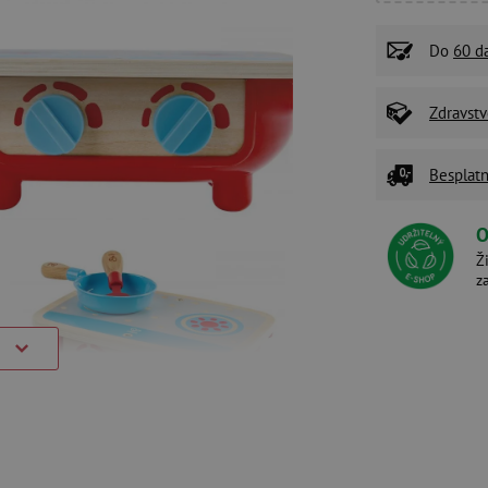
Do
60 d
Zdravstv
Besplatn
O
Ž
z
)