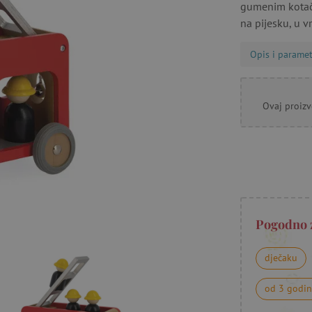
gumenim kotači
na pijesku, u vr
Opis i paramet
Ovaj proizv
Pogodno 
dječaku
od 3 godi