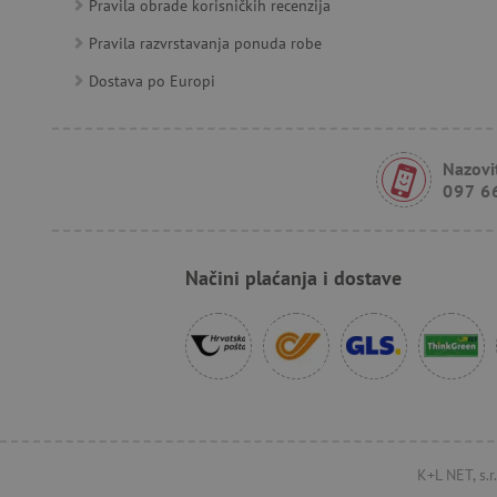
Pravila obrade korisničkih recenzija
Pravila razvrstavanja ponuda robe
FPID
Dostava po Europi
tfpsi
Nazovit
receive-cookie-deprecatio
097 6
_pin_unauth
Načini plaćanja i dostave
test_cookie
IDE
cto_bundle
K+L NET, s.