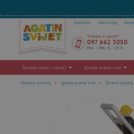
Naša priča
Mamin blog
Konta
Trebate li savjet?
097 662 3050
Pon. – Pet.: 8 – 13 h
Školske torbe i ruksaci
Igračke prema vrsti
Početna stranica
Igračke prema vrsti
Drvene igračke