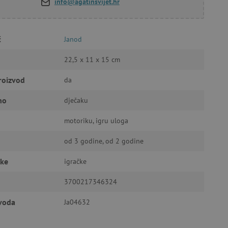
info@agatinsvijet.hr
č
Janod
a stranici te uređivanje
22,5 x 11 x 15 cm
roizvod
da
ić za pamćenje preferencija
ner kolačića Cookie-
no
dječaku
funkcioniranje.
motoriku, igru uloga
od 3 godine, od 2 godine
čke
igračke
anje pristanka korisnika na
i za osiguranje usklađenosti
3700217346324
je pristanka za određene
zvoda
Ja04632