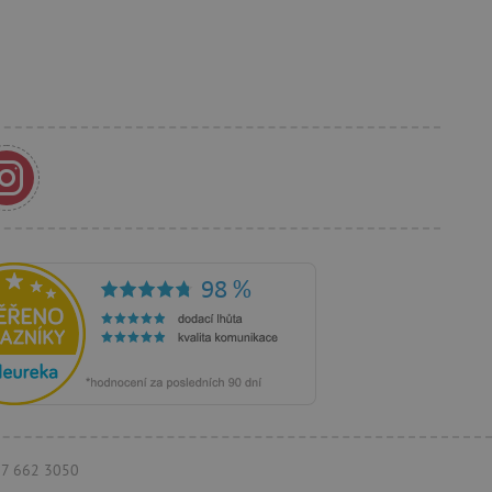
anja i preferencija
anije iskustvo.
rakcija i angažmana
oljšalo korisničko
 vlasniku web stranice da
rihvaća i da osigura
im web standardima i
a i prepoznaje korisnika.
 je u vlasništvu Googlea)
ik posjetitelja web stranice
ži za prikazivanje
eg oglašavanja.
097 662 3050