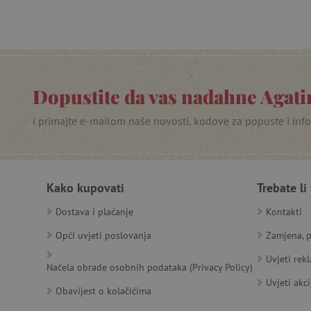
product_filter_remember
PHPSESSID
_lb
__cf_bm
Dopustite da vas nadahne Agatin
i primajte e-mailom naše novosti, kodove za popuste i inf
__cf_bm
Kako kupovati
Trebate li
Ime
Pružatelj
Pružat
Ime
usluga
/
Is
Dostava i plaćanje
Kontakti
Ime
_ga
Googl
Domena
.agatin
Opći uvjeti poslovanja
Zamjena, p
smc_dyn_item
MSPTC
Microsoft
_sp_ses.e0c4
www.ag
go
.bing.com
Uvjeti rek
smc_dyn_item_code
Načela obrade osobnih podataka (Privacy Policy)
_sp_id.e0c4
www.ag
smc_viewed_items
Uvjeti akci
_ga_V213KSJBP2
.agatin
Obavijest o kolačićima
_uetvid