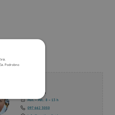
tva.
ća.
Podrobno
li savjet?
Korana Hollan
Pon. – Pet.: 8 – 13 h
KCIONALNOST
097 662 3050