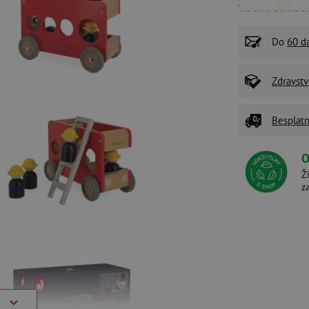
Do
60 d
Zdravstv
Besplatn
O
Ž
z
)