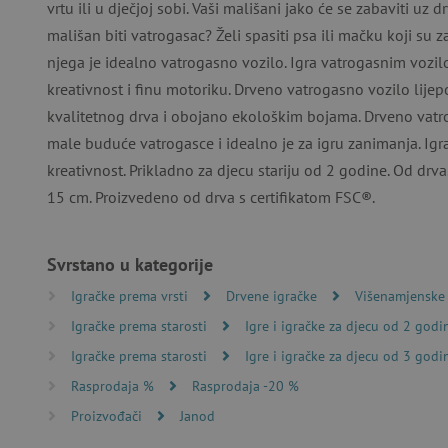
vrtu ili u dječjoj sobi. Vaši mališani jako će se zabaviti uz 
mališan biti vatrogasac? Želi spasiti psa ili mačku koji su 
njega je idealno vatrogasno vozilo. Igra vatrogasnim vozil
Nužno potrebni kolačići omo
kreativnost i finu motoriku. Drveno vatrogasno vozilo lije
računa. Internetsku stranic
kvalitetnog drva i obojano ekološkim bojama. Drveno vatr
Ime
male buduće vatrogasce i idealno je za igru zanimanja. Igra
kreativnost. Prikladno za djecu stariju od 2 godine. Od drv
CookieScriptConsent
15 cm. Proizvedeno od drva s certifikatom FSC®.
featureFlagIdentifier
Svrstano u kategorije
lastVisitedProduct
Igračke prema vrsti
Drvene igračke
Višenamjenske 
Googleovu politiku
Igračke prema starosti
Igre i igračke za djecu od 2 godi
_lb_ccc
Igračke prema starosti
Igre i igračke za djecu od 3 godi
Rasprodaja %
Rasprodaja -20 %
featureFlagCheckoutExpe
Proizvođači
Janod