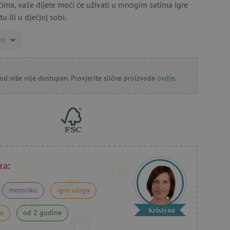
ma, vaše dijete moći će uživati u mnogim satima igre
tu ili u dječjoj sobi.
ri
od više nije dostupan. Provjerite slične proizvode
ovdje
.
za:
motoriku
igru uloga
Kristýna
ne
od 2 godine