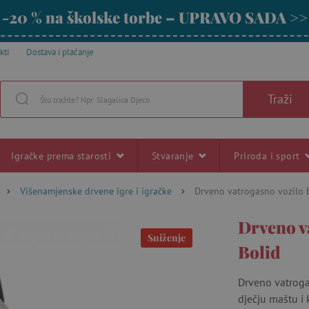
-20 % na školske torbe – UPRAVO SADA >>
kti
Dostava i plaćanje
Traži
Igračke prema starosti
Stvaranje
Priroda i sport
Višenamjenske drvene igre i igračke
Drveno vatrogasno vozilo 
Drveno v
Sniženje
Bolid
Drveno vatrogas
dječju maštu i 