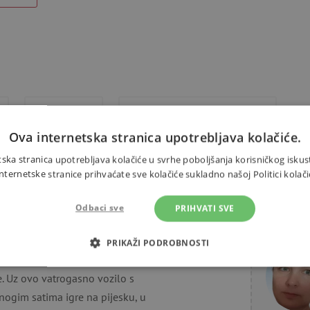
Dodaci
Alternativni proizvodi
Ova internetska stranica upotrebljava kolačiće.
ska stranica upotrebljava kolačiće u svrhe poboljšanja korisničkog iskus
ernetske stranice prihvaćate sve kolačiće sukladno našoj Politici kolači
 brzo ugasiti vatru! Neka ova 4
Odbaci sve
PRIHVATI SVE
Trebate 
vašeg djeteta. Vozilo ima ljestve
se vatrogasno vozilo približava.
PRIKAŽI PODROBNOSTI
o vozilo namijenjeno je najmlađoj
OTREBNI KOLAČIĆI
IZVEDBA
CILJANOST
FUN
te. Uz ovo vatrogasno vozilo s
nogim satima igre na pijesku, u