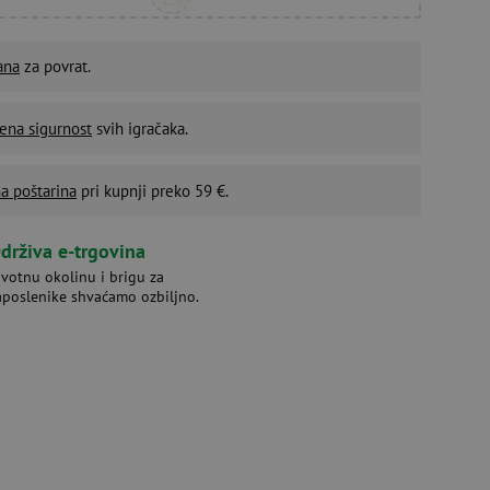
ana
za povrat.
ena sigurnost
svih igračaka.
a poštarina
pri kupnji preko 59 €.
drživa e-trgovina
ivotnu okolinu i brigu za
aposlenike shvaćamo ozbiljno.