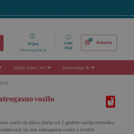
0
Košarica
Lista
Prijava
želja
Nova registracija
Dječja soba i vrt
Rasprodaja %
Bolid
atrogasno vozilo
no vozilo za djecu stariju od 2 godine razvija motoriku,
kreativnost. Uz ovo vatrogasno vozilo s čvrstim