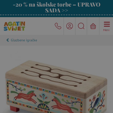
-20 % na školske torbe – UPRAVO
SADA >>
Meni
Glazbene igračke