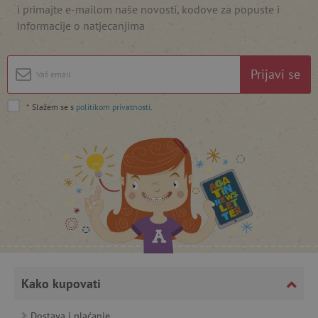
i primajte e-mailom naše novosti, kodove za popuste i
informacije o natjecanjima
featureFlagIdentifier
www.agatinsvijet.hr
Googleovu politiku privatnosti
Prijavi se
lastVisitedProduct
www.agatinsvijet.hr
*
Slažem se s
politikom privatnosti
.
_lb_ccc
.agatinsvijet.hr
Kako kupovati
featureFlagCheckoutExperimentVariant
www.agatinsvijet.hr
Dostava i plaćanje