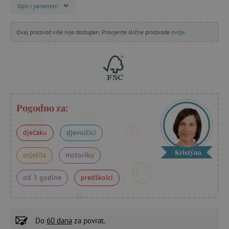
Opis i parametri
Ovaj proizvod više nije dostupan. Provjerite slične proizvode
ovdje
.
Pogodno za:
dječaku
djevojčici
Kristýna
osjetila
motoriku
od 3 godine
predškolci
Do
60 dana
za povrat.