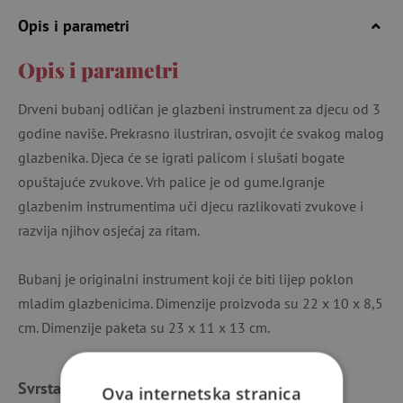
Opis i parametri
Opis i parametri
Drveni bubanj odličan je glazbeni instrument za djecu od 3
godine naviše. Prekrasno ilustriran, osvojit će svakog malog
glazbenika. Djeca će se igrati palicom i slušati bogate
opuštajuće zvukove. Vrh palice je od gume.Igranje
glazbenim instrumentima uči djecu razlikovati zvukove i
razvija njihov osjećaj za ritam.
Bubanj je originalni instrument koji će biti lijep poklon
mladim glazbenicima. Dimenzije proizvoda su 22 x 10 x 8,5
cm. Dimenzije paketa su 23 x 11 x 13 cm.
Svrstano u kategorije
Ova internetska stranica