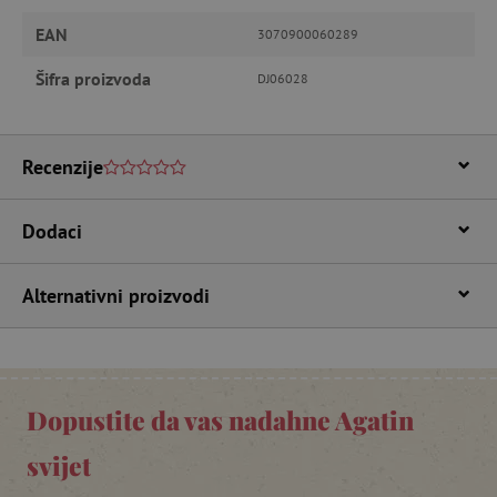
EAN
3070900060289
Nužno potrebni kolačići
Izvedba
Šifra proizvoda
DJ06028
Ciljanost
Funkcionalnost
Nužno potrebni kolačići omogućavaju osnovnu
funkcionalnost internetske stranice, kao što su
Recenzije
npr. upis korisnika na stranici te uređivanje
računa. Internetsku stranicu ne možete
odgovarajuće upotrebljavati bez nužno
potrebnih kolačića.
Dodaci
Pružatelj usluga
/
Ime
Domena
Alternativni proizvodi
CookieScriptConsent
CookieScript
www.agatinsvijet.hr
Dopustite da vas nadahne Agatin
svijet