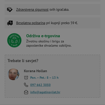
Zdravstvena sigurnost
svih igračaka.
Besplatna poštarina
pri kupnji preko 59 €.
Održiva e-trgovina
Životnu okolinu i brigu za
zaposlenike shvaćamo ozbiljno.
Trebate li savjet?
Korana Hollan
Pon. – Pet.: 8 – 13 h
097 662 3050
info@agatinsvijet.hr