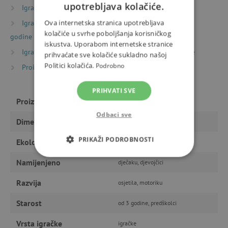
upotrebljava kolačiće.
Igračke prema vrsti
Glazbene igračke
Ova internetska stranica upotrebljava
Igračke prema starosti
Igre i igračke za djecu od 3
kolačiće u svrhe poboljšanja korisničkog
godine
iskustva. Uporabom internetske stranice
Igračke prema starosti
Igre i igračke za predškolce
prihvaćate sve kolačiće sukladno našoj
Politici kolačića.
Podrobno
Proizvođači
Djeco
PRIHVATI SVE
Proizvođač
Djeco
Odbaci sve
Dimenzije
23 x 11 x 13 cm
PRIKAŽI PODROBNOSTI
Ekološki proizvod
da
NUŽNO POTREBNI KOLAČIĆI
Namijenjeno
dječaku, djevojčici
Razvija
osjetila, motoriku
IZVEDBA
CILJANOST
Starost
od 3 godine, predškolci
FUNKCIONALNOST
Vrsta igračke
igračke