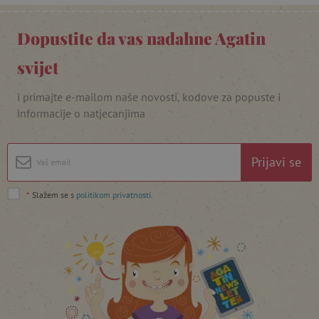
Dopustite da vas nadahne Agatin
svijet
featureFlagIdentifier
www.agatinsvijet.hr
i primajte e-mailom naše novosti, kodove za popuste i
Googleovu politiku privatnosti
informacije o natjecanjima
lastVisitedProduct
www.agatinsvijet.hr
Prijavi se
_lb_ccc
.agatinsvijet.hr
*
Slažem se s
politikom privatnosti
.