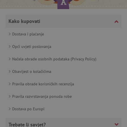
featureFlagCheckoutExperimentVariant
www.agatinsvijet.hr
Kako kupovati
product_filter_remember
www.agatinsvijet.hr
Dostava i plaćanje
PHPSESSID
PHP.net
Opći uvjeti poslovanja
www.agatinsvijet.hr
Načela obrade osobnih podataka (Privacy Policy)
Obavijest o kolačićima
_lb
.agatinsvijet.hr
Pravila obrade korisničkih recenzija
Pravila razvrstavanja ponuda robe
__cf_bm
Cloudflare Inc.
.onesignal.com
Dostava po Europi
Trebate li savjet?