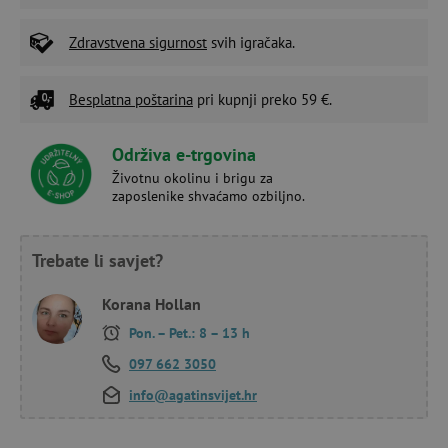
Zdravstvena sigurnost
svih igračaka.
Besplatna poštarina
pri kupnji preko 59 €.
Održiva e-trgovina
Životnu okolinu i brigu za
zaposlenike shvaćamo ozbiljno.
Trebate li savjet?
Korana Hollan
Pon. – Pet.: 8 – 13 h
097 662 3050
info@agatinsvijet.hr