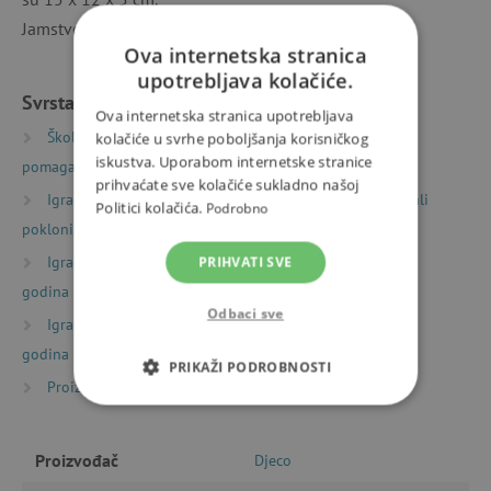
Jamstvo je 2 godine.
Ova internetska stranica
upotrebljava kolačiće.
Svrstano u kategorije
Ova internetska stranica upotrebljava
Školske torbe i ruksaci
Školski pribor i nastavna
kolačiće u svrhe poboljšanja korisničkog
iskustva. Uporabom internetske stranice
pomagala
Satovi
prihvaćate sve kolačiće sukladno našoj
Igračke prema vrsti
Dekoracije za dječju sobu i mali
Politici kolačića.
Podrobno
pokloni
Dekoracije za dječju sobu i dodaci
Igračke prema starosti
Igre i igračke za djecu od 6
PRIHVATI SVE
godina
Odbaci sve
Igračke prema starosti
Igre i igračke za djecu od 9
godina
PRIKAŽI PODROBNOSTI
Proizvođači
Djeco
NUŽNO POTREBNI KOLAČIĆI
Proizvođač
Djeco
IZVEDBA
CILJANOST