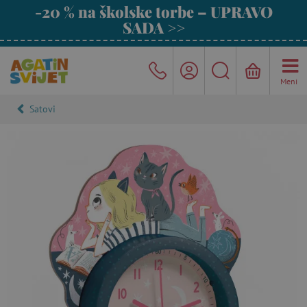
-20 % na školske torbe – UPRAVO
SADA >>
Meni
Satovi