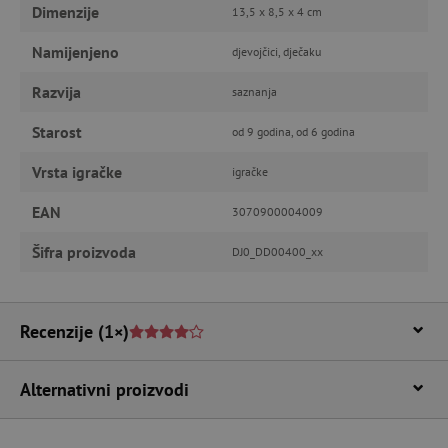
Dimenzije
13,5 x 8,5 x 4 cm
FUNKCIONALNOST
Namijenjeno
djevojčici, dječaku
Razvija
saznanja
Nužno potrebni kolačići
Izvedba
Starost
od 9 godina, od 6 godina
Ciljanost
Funkcionalnost
Vrsta igračke
igračke
Nužno potrebni kolačići omogućavaju osnovnu
funkcionalnost internetske stranice, kao što su
EAN
3070900004009
npr. upis korisnika na stranici te uređivanje
računa. Internetsku stranicu ne možete
odgovarajuće upotrebljavati bez nužno
Šifra proizvoda
DJ0_DD00400_xx
potrebnih kolačića.
Pružatelj usluga
/
Ime
Domena
Recenzije
(1×)
CookieScriptConsent
CookieScript
www.agatinsvijet.hr
Alternativni proizvodi