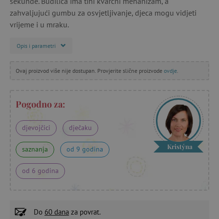
sekunde. Budilica ima tihi kvarcni mehanizam, a
zahvaljujući gumbu za osvjetljivanje, djeca mogu vidjeti
vrijeme i u mraku.
Opis i parametri
Ovaj proizvod više nije dostupan. Provjerite slične proizvode
ovdje
.
Pogodno za:
djevojčici
dječaku
Kristýna
saznanja
od 9 godina
od 6 godina
Do
60 dana
za povrat.