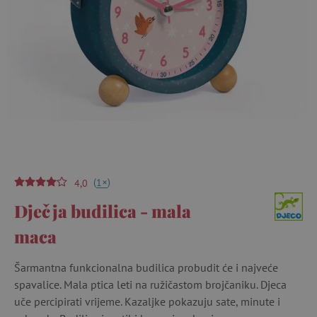
(
)
+
1
4,0
Dječja budilica - mala
maca
Šarmantna funkcionalna budilica probudit će i najveće
spavalice. Mala ptica leti na ružičastom brojčaniku. Djeca
uče percipirati vrijeme. Kazaljke pokazuju sate, minute i