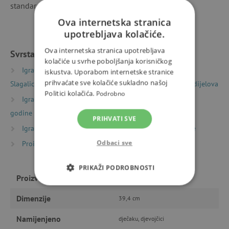
standardima. Promjer napravljene slike je 39,4 cm.
Ova internetska stranica
upotrebljava kolačiće.
Ova internetska stranica upotrebljava
Svrstano u kategorije
kolačiće u svrhe poboljšanja korisničkog
Igračke prema vrsti
Puzzle, mozaici i slagalice
iskustva. Uporabom internetske stranice
prihvaćate sve kolačiće sukladno našoj
Slagalice (puzzle)
Dječje slagalice (puzzle) 50 – 1000 dijelova
Politici kolačića.
Podrobno
Igračke prema starosti
Igre i igračke za djecu od 3
godine
PRIHVATI SVE
Igračke prema starosti
Igre i igračke za predškolce
Odbaci sve
Proizvođači
Bigjigs
PRIKAŽI PODROBNOSTI
Proizvođač
Bigjigs
NUŽNO POTREBNI KOLAČIĆI
Dimenzije
39,4 cm
IZVEDBA
CILJANOST
Namijenjeno
dječaku, djevojčici