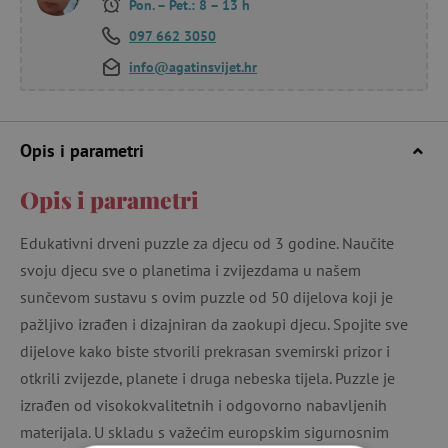
Pon. – Pet.: 8 – 13 h
097 662 3050
info@agatinsvijet.hr
Opis i parametri
Opis i parametri
Edukativni drveni puzzle za djecu od 3 godine. Naučite
svoju djecu sve o planetima i zvijezdama u našem
sunčevom sustavu s ovim puzzle od 50 dijelova koji je
pažljivo izrađen i dizajniran da zaokupi djecu. Spojite sve
dijelove kako biste stvorili prekrasan svemirski prizor i
otkrili zvijezde, planete i druga nebeska tijela. Puzzle je
izrađen od visokokvalitetnih i odgovorno nabavljenih
materijala. U skladu s važećim europskim sigurnosnim