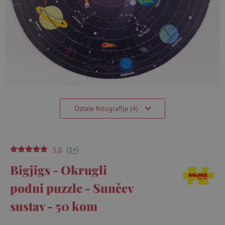
Ostale fotografije (4)
(
)
+
3
5,0
Bigjigs - Okrugli
podni puzzle - Sunčev
sustav - 50 kom