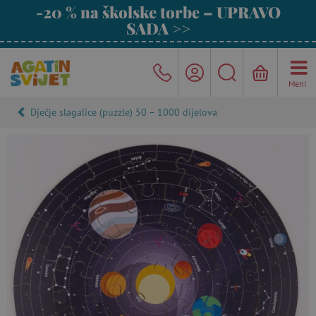
-20 % na školske torbe – UPRAVO
SADA >>
Meni
Dječje slagalice (puzzle) 50 – 1000 dijelova