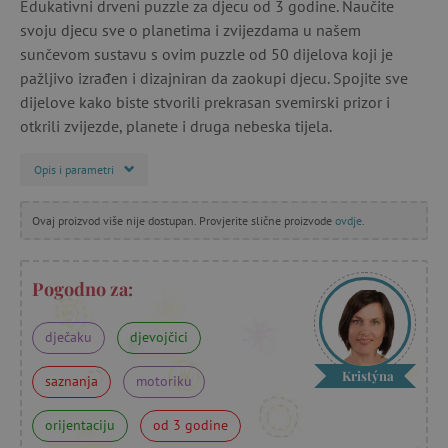
Edukativni drveni puzzle za djecu od 3 godine. Naučite
svoju djecu sve o planetima i zvijezdama u našem
sunčevom sustavu s ovim puzzle od 50 dijelova koji je
pažljivo izrađen i dizajniran da zaokupi djecu. Spojite sve
dijelove kako biste stvorili prekrasan svemirski prizor i
otkrili zvijezde, planete i druga nebeska tijela.
Opis i parametri
Ovaj proizvod više nije dostupan. Provjerite slične proizvode
ovdje
.
Pogodno za:
dječaku
djevojčici
Kristýna
saznanja
motoriku
orijentaciju
od 3 godine