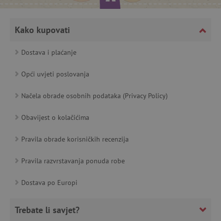
featureFlagCheckoutExperimentVariant
www.agatinsvijet.hr
Kako kupovati
product_filter_remember
www.agatinsvijet.hr
Dostava i plaćanje
PHPSESSID
PHP.net
Opći uvjeti poslovanja
www.agatinsvijet.hr
Načela obrade osobnih podataka (Privacy Policy)
Obavijest o kolačićima
_lb
.agatinsvijet.hr
Pravila obrade korisničkih recenzija
Pravila razvrstavanja ponuda robe
__cf_bm
Cloudflare Inc.
Dostava po Europi
.onesignal.com
Trebate li savjet?