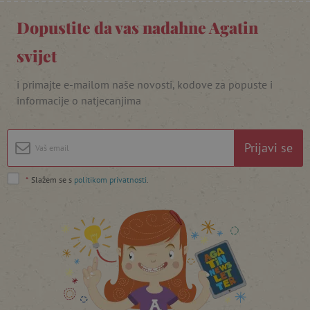
Dopustite da vas nadahne Agatin
svijet
i primajte e-mailom naše novosti, kodove za popuste i
featureFlagIdentifier
www.agatinsvijet.hr
Googleovu politiku privatnosti
informacije o natjecanjima
lastVisitedProduct
www.agatinsvijet.hr
Prijavi se
_lb_ccc
.agatinsvijet.hr
*
Slažem se s
politikom privatnosti
.