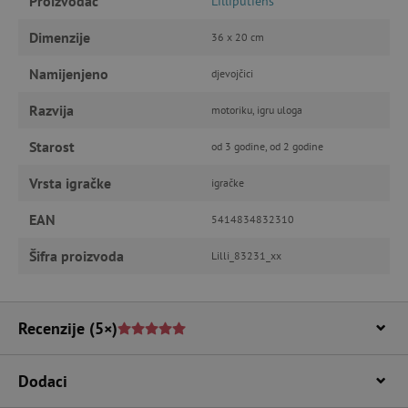
Proizvođač
Lilliputiens
IZVEDBA
CILJANOST
Dimenzije
36 x 20 cm
FUNKCIONALNOST
Namijenjeno
djevojčici
Razvija
motoriku, igru uloga
Starost
od 3 godine, od 2 godine
Nužno potrebni kolačići
Izvedba
Ciljanost
Funkcionalnost
Vrsta igračke
igračke
Nužno potrebni kolačići omogućavaju osnovnu
EAN
5414834832310
funkcionalnost internetske stranice, kao što su
npr. upis korisnika na stranici te uređivanje
računa. Internetsku stranicu ne možete
Šifra proizvoda
Lilli_83231_xx
odgovarajuće upotrebljavati bez nužno
potrebnih kolačića.
Pružatelj usluga
/
Ime
Domena
Recenzije
(5×)
CookieScriptConsent
CookieScript
www.agatinsvijet.hr
Dodaci