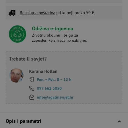
Besplatna poštarina
pri kupnji preko 59 €.
Održiva e-trgovina
Životnu okolinu i brigu za
zaposlenike shvaćamo ozbiljno.
Trebate li savjet?
Korana Hollan
Pon. – Pet.: 8 – 13 h
097 662 3050
info@agatinsvijet.hr
Opis i parametri