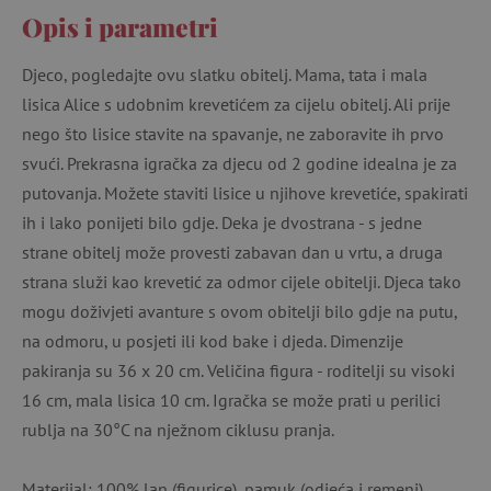
Opis i parametri
Djeco, pogledajte ovu slatku obitelj. Mama, tata i mala
lisica Alice s udobnim krevetićem za cijelu obitelj. Ali prije
nego što lisice stavite na spavanje, ne zaboravite ih prvo
svući. Prekrasna igračka za djecu od 2 godine idealna je za
putovanja. Možete staviti lisice u njihove krevetiće, spakirati
ih i lako ponijeti bilo gdje. Deka je dvostrana - s jedne
strane obitelj može provesti zabavan dan u vrtu, a druga
strana služi kao krevetić za odmor cijele obitelji. Djeca tako
mogu doživjeti avanture s ovom obitelji bilo gdje na putu,
na odmoru, u posjeti ili kod bake i djeda. Dimenzije
pakiranja su 36 x 20 cm. Veličina figura - roditelji su visoki
16 cm, mala lisica 10 cm. Igračka se može prati u perilici
rublja na 30°C na nježnom ciklusu pranja.
Materijal: 100% lan (figurice), pamuk (odjeća i remeni),