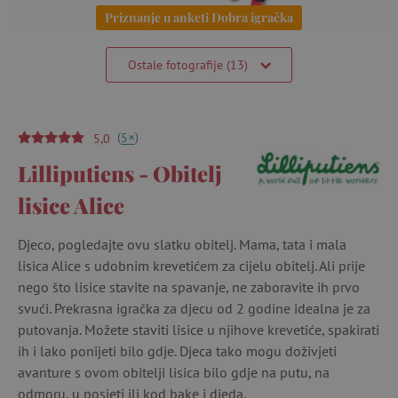
Priznanje u anketi Dobra igračka
Ostale fotografije (13)
(
)
+
5
5,0
Lilliputiens - Obitelj
lisice Alice
Djeco, pogledajte ovu slatku obitelj. Mama, tata i mala
lisica Alice s udobnim krevetićem za cijelu obitelj. Ali prije
nego što lisice stavite na spavanje, ne zaboravite ih prvo
svući. Prekrasna igračka za djecu od 2 godine idealna je za
putovanja. Možete staviti lisice u njihove krevetiće, spakirati
ih i lako ponijeti bilo gdje. Djeca tako mogu doživjeti
avanture s ovom obitelji lisica bilo gdje na putu, na
odmoru, u posjeti ili kod bake i djeda.