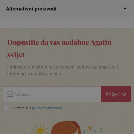
Alternativni proizvodi
Dopustite da vas nadahne Agatin
featureFlagIdentifier
www.agatinsvijet.hr
svijet
Googleovu politiku privatnosti
lastVisitedProduct
www.agatinsvijet.hr
i primajte e-mailom naše novosti, kodove za popuste i
informacije o natjecanjima
_lb_ccc
.agatinsvijet.hr
Prijavi se
*
Slažem se s
politikom privatnosti
.