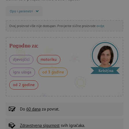
Opis i parametri
Ovaj proizvod više nije dostupan. Provjerite slične proizvode
ovdje
.
Pogodno za:
djevojčici
motoriku
Kristýna
igru uloga
od 3 godine
od 2 godine
Do
60 dana
za povrat.
Zdravstvena sigurnost
svih igračaka.