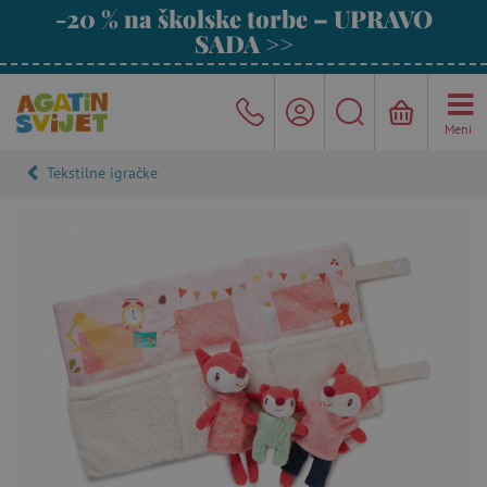
-20 % na školske torbe – UPRAVO
SADA >>
Meni
Tekstilne igračke